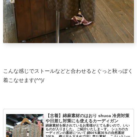
こんな感じでストールなどと合わせるとぐっと秋っぽく
着こなせます(^^)/
【古着】綿麻素材のはおり shuca 冷房対策
や日差し対策にも使えるカーディガン
綿麻素材を探されているお客様がとても多いので、いい
ものが入りました。 ご紹介いたしま～す。 シュカのカ
ーディガンの素材について 綿64％麻36％の自然素材
100％。 織り目も大きめで涼し気な素材。 こういうシー