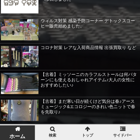
ウィルス対策 感染予防コーナー デトックスコー
ヒー販売始めました。
コロナ対策 レアな入荷商品情報 出張買取り など
【古着】ミッソーニのカラフルストールは何パタ
ーンにも使えるおしゃれアイテム♪大人の女性に
おすすめしたい♪
【古着】まだ寒い日が続くけど気分は春♪アース
ミュージック&エコロジーのきれい色ニットで春
を先取り♪
入荷情報 天然木のレンジボード 味わいある作り
オシャレですね。
検索
トップ
サイドバー
ホーム