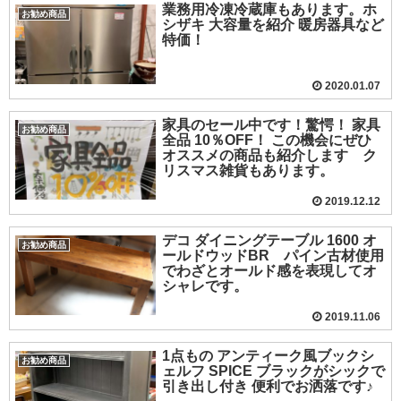
業務用冷凍冷蔵庫もあります。ホ
お勧め商品
シザキ 大容量を紹介 暖房器具など
特価！
2020.01.07
家具のセール中です！驚愕！ 家具
お勧め商品
全品 10％OFF！ この機会にぜひ
オススメの商品も紹介します ク
リスマス雑貨もあります。
2019.12.12
デコ ダイニングテーブル 1600 オ
お勧め商品
ールドウッドBR パイン古材使用
でわざとオールド感を表現してオ
シャレです。
2019.11.06
1点もの アンティーク風ブックシ
お勧め商品
ェルフ SPICE ブラックがシックで
引き出し付き 便利でお洒落です♪