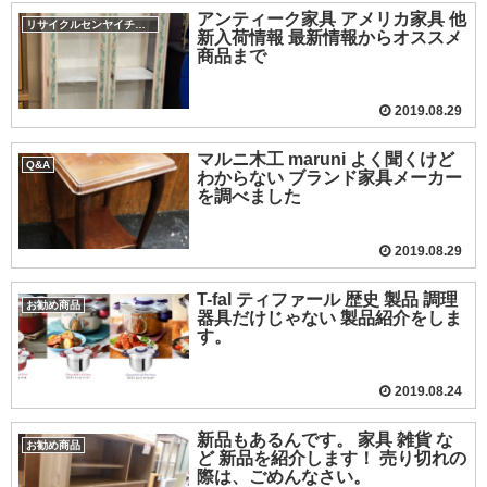
アンティーク家具 アメリカ家具 他
リサイクルセンヤイチバ小城店
新入荷情報 最新情報からオススメ
商品まで
2019.08.29
マルニ木工 maruni よく聞くけど
Q&A
わからない ブランド家具メーカー
を調べました
2019.08.29
T-fal ティファール 歴史 製品 調理
お勧め商品
器具だけじゃない 製品紹介をしま
す。
2019.08.24
新品もあるんです。 家具 雑貨 な
お勧め商品
ど 新品を紹介します！ 売り切れの
際は、ごめんなさい。