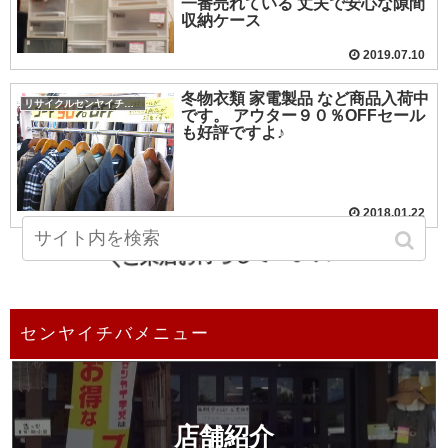
一番売れている 丈夫で安心な隙間
収納ケース
2019.07.10
冬物衣類 家電製品 など商品入荷中
リサイクルセンヤイチバ小城店
です。 アウター９０％OFFセール
も好評ですよ♪
2018.01.22
＼ご来店お待ちしています／
センヤイチバメニュー
店舗紹介