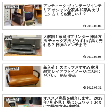
アンティーク ヴィンテージインテ
お勧め商品
リア オシャレな家具 和家具 カリ
モク 古くても新しい！？
2019.08.06
大解剖！家庭用プリンター 掃除方
Q&A
法 チェック方法 どうすれば高く売
れる？ 日頃のメンテまで
2019.08.05
新入荷！ スタッフおすすめ 家具
お勧め商品
雑貨 レイアウトイメージに活用く
ださい。 良品 美品
2019.07.31
オススメ商品を紹介します。 2019
お勧め商品
年7月 必見！ 夏はシュワッ！ おま
けで掃除方法+失敗談