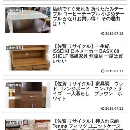
店頭ですぐ売れる 折りたたみテー
お勧め商品
ブル コーヒーテーブル 小さめテー
ブル かなりお買い得！ その理由
は！？
2019.07.18
【佐賀 リサイクル】一生紀
お勧め商品
ISSEIKI 日本メーカー BASK 80
SHELF 高級家具 無垢材 一度は買
いたい
2019.07.13
【佐賀 リサイクル】家具調 ウッ
お勧め商品
ド レンジボード コンパクトサ
イズ 一人暮らし ブラウン ホ
ワイト
2019.07.11
【佐賀 リサイクル】押入れ収納
お勧め商品
Tenma フィッツ ユニットケース