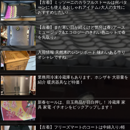
【古着】ミッソーニのカラフルストールは何パタ
ーンにも使えるおしゃれアイテム♪大人の女性に
おすすめしたい♪
【古着】まだ寒い日が続くけど気分は春♪アース
ミュージック&エコロジーのきれい色ニットで春
を先取り♪
入荷情報 天然木のレンジボード 味わいある作り
オシャレですね。
業務用冷凍冷蔵庫もあります。ホシザキ 大容量を
紹介 暖房器具など特価！
新春セールは、目玉商品が目白押し！ 冷蔵庫 家
具 家電 イチオシをピックアップします！
【古着】フリーズマートのコートは中綿入り♪軽