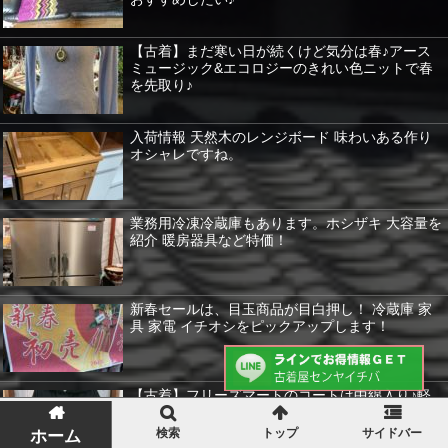
【古着】まだ寒い日が続くけど気分は春♪アース
ミュージック&エコロジーのきれい色ニットで春
を先取り♪
入荷情報 天然木のレンジボード 味わいある作り
オシャレですね。
業務用冷凍冷蔵庫もあります。ホシザキ 大容量を
紹介 暖房器具など特価！
新春セールは、目玉商品が目白押し！ 冷蔵庫 家
具 家電 イチオシをピックアップします！
【古着】フリーズマートのコートは中綿入り♪軽
くてあたたかで大人にもぴったりです♪
検索
トップ
サイドバー
ホーム