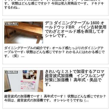
す。 状態はどんな感じですか？ 今回は初入荷商品でーす。 ドキドキ
するわね...
デコ ダイニングテーブル 1600 オ
お勧め商品
ールドウッドBR パイン古材使用
でわざとオールド感を表現してオ
シャレです。
ダイニングテーブルの紹介です♪ オールド感たっぷりのダイニングテ
ーブルでーす♪ 状態はどんな感じですか？ わかる人にはわかる感じで
す。（笑） ...
きれいなミストで加湿するアロマ
お勧め商品
超音波式加湿機 インフルエンザ
対策に加湿機！ 高年式・美品で
す。
超音波式の加湿機でーす！ 高年式でーす！ 状態はどんな感じですか？
今回は、超音波式の加湿機です。 オシャレそうですね（...