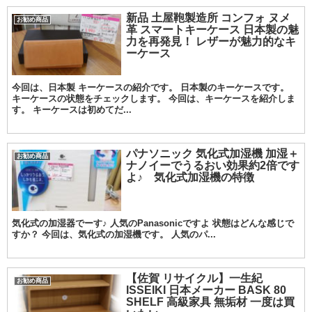
新品 土屋鞄製造所 コンフォ ヌメ
お勧め商品
革 スマートキーケース 日本製の魅
力を再発見！ レザーが魅力的なキ
ーケース
今回は、日本製 キーケースの紹介です。 日本製のキーケースです。
キーケースの状態をチェックします。 今回は、キーケースを紹介しま
す。 キーケースは初めてだ...
パナソニック 気化式加湿機 加湿＋
お勧め商品
ナノイーでうるおい効果約2倍です
よ♪ 気化式加湿機の特徴
気化式の加湿器でーす♪ 人気のPanasonicですよ 状態はどんな感じで
すか？ 今回は、気化式の加湿機です。 人気のパ...
【佐賀 リサイクル】一生紀
お勧め商品
ISSEIKI 日本メーカー BASK 80
SHELF 高級家具 無垢材 一度は買