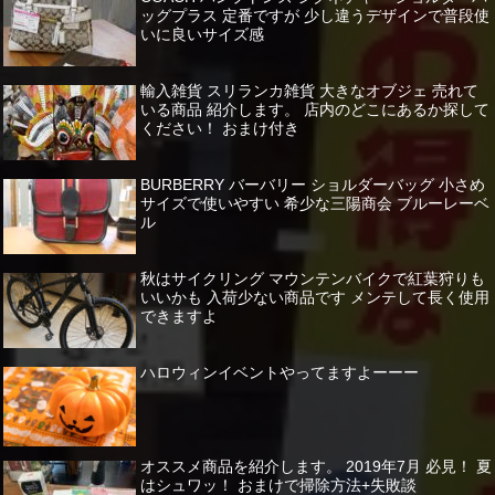
ッグプラス 定番ですが 少し違うデザインで普段使
いに良いサイズ感
輸入雑貨 スリランカ雑貨 大きなオブジェ 売れて
いる商品 紹介します。 店内のどこにあるか探して
ください！ おまけ付き
BURBERRY バーバリー ショルダーバッグ 小さめ
サイズで使いやすい 希少な三陽商会 ブルーレーベ
ル
秋はサイクリング マウンテンバイクで紅葉狩りも
いいかも 入荷少ない商品です メンテして長く使用
できますよ
ハロウィンイベントやってますよーーー
オススメ商品を紹介します。 2019年7月 必見！ 夏
はシュワッ！ おまけで掃除方法+失敗談