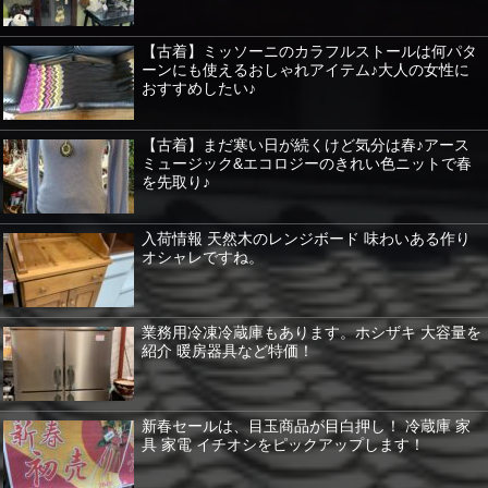
【古着】ミッソーニのカラフルストールは何パタ
ーンにも使えるおしゃれアイテム♪大人の女性に
おすすめしたい♪
【古着】まだ寒い日が続くけど気分は春♪アース
ミュージック&エコロジーのきれい色ニットで春
を先取り♪
入荷情報 天然木のレンジボード 味わいある作り
オシャレですね。
業務用冷凍冷蔵庫もあります。ホシザキ 大容量を
紹介 暖房器具など特価！
新春セールは、目玉商品が目白押し！ 冷蔵庫 家
具 家電 イチオシをピックアップします！