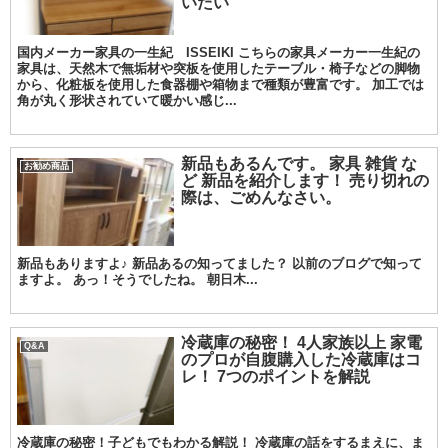
いたい
国内メーカー家具の一生紀 ISSEIKI こちらの家具メーカー一生紀の
家具は、天然木で無垢材や突板を使用したテーブル・椅子などの脚物
から、化粧板を使用した食器棚や箱物まで種類が豊富です。 加工では
角が丸く形状されていて暖かい感じ...
新品もあるんです。 家具 雑貨 な
お勧め商品
ど 新品を紹介します！ 売り切れの
際は、ごめんなさい。
新品もありますよ♪ 新品あるの知ってました？ 以前のブログで知って
ますよ。 あっ！そうでしたね。 朝日木...
冷蔵庫の秘密！ 4人家族以上 家電
Q&A
のプロが自腹購入した冷蔵庫はコ
レ！ 7つのポイントを解説
冷蔵庫の秘密！子どもでもわかる解説！ 冷蔵庫の話をするまえに、ま