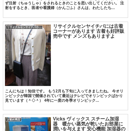
ず注射（ちゅうしゃ）をされるときのことを思い出してください。 注
射をするとき、医者や看護婦（かんごふ）さんは、わたしたち...
リサイクルセンヤイチバには古着
リサイクルセンヤイチバ小城店
コーナーがあります 古着も好評販
売中です メンズもありますよ
こんにちは！知佳です。 もう2月も下旬に入ってきましたね。 今オリ
ンピックが韓国で開催されていて最近はテレビでオリンピックばかり
見ています（＾◇＾） 4年に一度の冬季オリンピック...
Vicks ヴィックス スチーム加湿
お勧め商品
器 暖かい蒸気が乾いたお部屋に
潤いを与えます 安心機能 加湿器の