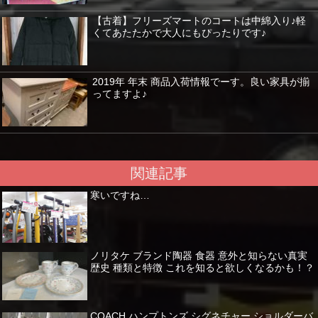
【古着】フリーズマートのコートは中綿入り♪軽
くてあたたかで大人にもぴったりです♪
2019年 年末 商品入荷情報でーす。良い家具が揃
ってますよ♪
関連記事
寒いですね…
ノリタケ ブランド陶器 食器 意外と知らない真実
歴史 種類と特徴 これを知ると欲しくなるかも！？
COACH ハンプトンズ シグネチャー ショルダーバ