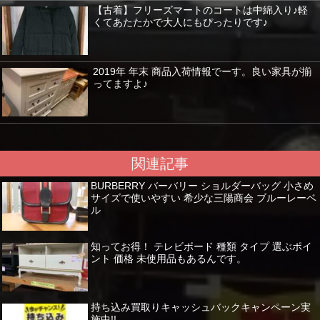
【古着】フリーズマートのコートは中綿入り♪軽
くてあたたかで大人にもぴったりです♪
2019年 年末 商品入荷情報でーす。良い家具が揃
ってますよ♪
関連記事
BURBERRY バーバリー ショルダーバッグ 小さめ
サイズで使いやすい 希少な三陽商会 ブルーレーベ
ル
知ってお得！ テレビボード 種類 タイプ 選ぶポイ
ント 価格 未使用品もあるんです。
持ち込み買取りキャッシュバックキャンペーン実
施中!!