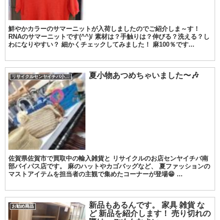
鮮やかカラーのサマーニットが入荷しましたのでご紹介しま～す！
RNAのサマーニットです(^^)/ 素材は？手触りは？伸びる？洗える？し
わになりやすい？ 細かくチェックしてみました！ 麻100％です...
夏小物あつめちゃいました〜🎶
リサイクルセンヤイチバ小城店
佐賀県佐賀市で買取中の輸入雑貨と リサイクルのお店センヤイチバ南
部バイパス店です。 麻のハットやカゴバッグなど、 夏ファッションの
マストアイテムを担当者の主観で集めたコーナーが登場😁 ...
新品もあるんです。 家具 雑貨 な
お勧め商品
ど 新品を紹介します！ 売り切れの