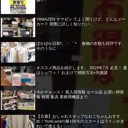
YAMAZEN ヤマゼン てよく聞くけど、どんなメー
カー？ 実際に詳しく知りたい 。
ぽかぽか日和*。・゜＊ 春物の衣類も好評です。
今のうちに
オススメ商品を紹介します。 2019年7月 必見！ 夏
はシュワッ！ おまけで掃除方法+失敗談
今がチャンス！ 新入荷情報 セール品 お買い得情
報 雑貨 家具 業務用機器まで
【古着】おしゃれスタッフなおこちゃんおすす
め！YorkLandの麻100％のスカートはラインがき
れいで使える♪