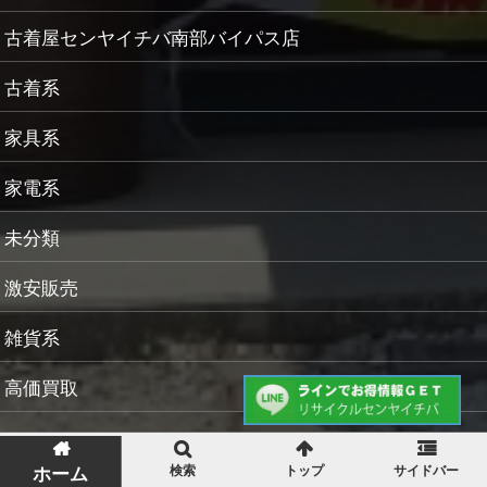
古着屋センヤイチバ南部バイパス店
古着系
家具系
家電系
未分類
激安販売
雑貨系
高価買取
検索
トップ
サイドバー
ホーム