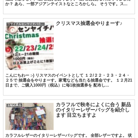
か？ あら、一部アジアンテイストなところかしら。 そうです。ス...
クリスマス抽選会やりまーす♪
リサイクルセンヤイチバ小城店
こんにちわー :-) リスマスのイベントとして １２/２２・２３・２４・
２５で 抽選会をやりまーす。家電なども当たる抽選会です。 １２月21
日まで、ご購入1000円（税込）に毎1枚抽選券を 配布し...
カラフルで秋冬によくに合う 新品
お勧め商品
のイタリーレザーバッグを紹介し
ます 目立ちますよ
カラフルレザーのイタリーレザーバッグです。 全部レザーですよ。 状