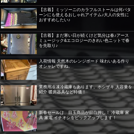
【古着】ミッソーニのカラフルストールは何パタ
ーンにも使えるおしゃれアイテム♪大人の女性に
おすすめしたい♪
【古着】まだ寒い日が続くけど気分は春♪アース
ミュージック&エコロジーのきれい色ニットで春
を先取り♪
入荷情報 天然木のレンジボード 味わいある作り
オシャレですね。
業務用冷凍冷蔵庫もあります。ホシザキ 大容量を
紹介 暖房器具など特価！
新春セールは、目玉商品が目白押し！ 冷蔵庫 家
具 家電 イチオシをピックアップします！