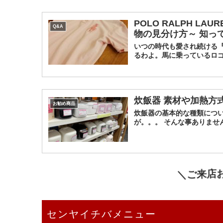
POLO RALPH L
Q&A
物の見分け方～ 知っ
いつの時代も愛され続ける『
るわよ。馬に乗っているロゴの
炊飯器 素材や加熱方
お勧め商品
炊飯器の基本的な種類につい
が。。。 そんな事ありませんよ
＼ご来店
センヤイチバメニュー