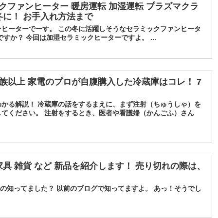
ックファンヒーター 暖房運転 加湿運転 プラズマクラ
冬に！ お手入れ方法まで
ンヒーターでーす。 この冬に活躍しそうなセラミックファンヒータ
すか？ 今回は加湿セラミックヒーターですよ。 ...
家族以上 家電のプロが自腹購入した冷蔵庫はコレ！ 7
わかる解説！ 冷蔵庫の話をするまえに、まず注射（ちゅうしゃ）を
してください。 注射をするとき、医者や看護婦（かんごふ）さん
家具 雑貨 など 新品を紹介します！ 売り切れの際は、
るの知ってました？ 以前のブログで知ってますよ。 あっ！そうでし