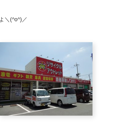
(^o^)／