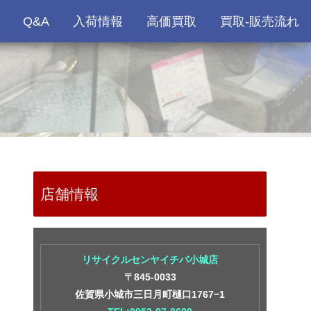
Q&A
入荷情報
高価買取
買取-販売流れ
店舗情報
リサイクルセンヤイチバ小城店
〒845-0033
佐賀県小城市三日月町樋口1767−1