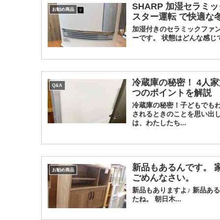
SHARP 加湿セラミ
お勧め商品
スター運転 で快適な
加湿付きのセラミックファ
ーです。 状態はどんな感じで
冷蔵庫の秘密！ 4人
Q&A
つのポイントを解説
冷蔵庫の秘密！子どもでも
されるときのことを思い出
は、わたしたち...
新品もあるんです。 
お勧め商品
ごめんなさい。
新品もありますよ♪ 新品あ
たね。 朝日木...