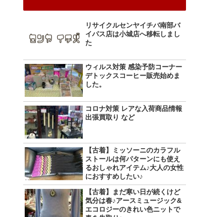
リサイクルセンヤイチバ南部バ
イパス店は小城店へ移転しまし
た
ウィルス対策 感染予防コーナー
デトックスコーヒー販売始めま
した。
コロナ対策 レアな入荷商品情報
出張買取り など
【古着】ミッソーニのカラフル
ストールは何パターンにも使え
るおしゃれアイテム♪大人の女性
におすすめしたい♪
【古着】まだ寒い日が続くけど
気分は春♪アースミュージック&
エコロジーのきれい色ニットで