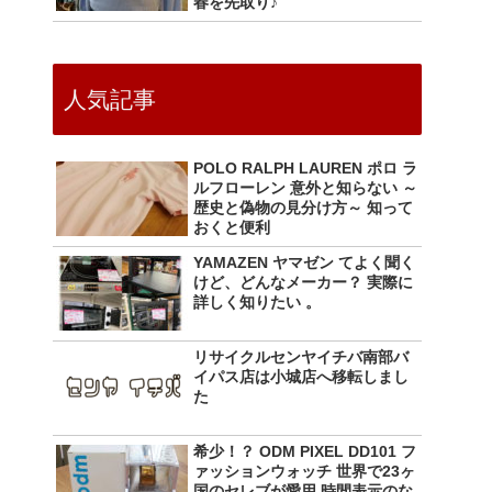
春を先取り♪
人気記事
POLO RALPH LAUREN ポロ ラ
ルフローレン 意外と知らない ～
歴史と偽物の見分け方～ 知って
おくと便利
YAMAZEN ヤマゼン てよく聞く
けど、どんなメーカー？ 実際に
詳しく知りたい 。
リサイクルセンヤイチバ南部バ
イパス店は小城店へ移転しまし
た
希少！？ ODM PIXEL DD101 フ
ァッションウォッチ 世界で23ヶ
国のセレブが愛用 時間表示のな