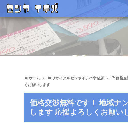
ホーム
リサイクルセンヤイチバ小城店
価格交
くお願いします
価格交渉無料です！ 地域ナ
します 応援よろしくお願