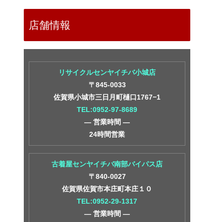
店舗情報
リサイクルセンヤイチバ小城店
〒845-0033
佐賀県小城市三日月町樋口1767−1
TEL:0952-97-8689
― 営業時間 ―
24時間営業
古着屋センヤイチバ南部バイパス店
〒840-0027
佐賀県佐賀市本庄町本庄１０
TEL:0952-29-1317
― 営業時間 ―