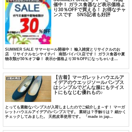
リサイクルセンヤイチバ小城店
催中！ ガラス食器など表示価格よ
り30％OFFで買える！ お得なチャ
ンスです SNS記者も好評
SUMMER SALE サマーセール開催中！ 輸入雑貨とリサイクルのお
店 リサイクルセンヤイチバ 南部バイパス店です！ ガラス食器や夏
物衣類が30％オフ😁！ 表示か価格より30％OFFになっちゃいま...
【古着】マーガレットハウエルア
お勧め商品
イデアのウエッジソールパンプス
はシンプルでどんな服にもテイス
トにもなじむ優れもの♪
とっても素敵なパンプスが入荷しましたのでご紹介しま～す！ マーガ
レットハウエルアイデアのパンプスです。 素材は？手触りは？ 細かく
チェックしてみました。 天然皮革使用です。 「made in jap...