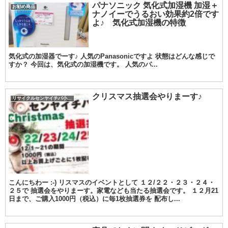
パナソニック 気化式加湿機 加湿＋
お勧め商品
ナノイーでうるおい効果約2倍です
よ♪ 気化式加湿機の特徴
気化式の加湿器でーす♪ 人気のPanasonicですよ 状態はどんな感じで
すか？ 今回は、気化式の加湿機です。 人気のパ...
クリスマス抽選会やりまーす♪
リサイクルセンヤイチバ小城店
こんにちわー :-) リスマスのイベントとして １２/２２・２３・２４・
２５で 抽選会をやりまーす。家電なども当たる抽選会です。 １２月21
日まで、ご購入1000円（税込）に毎1枚抽選券を 配布し...