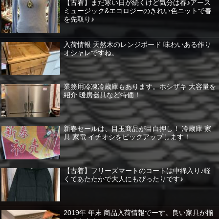
【古着】まだ寒い日が続くけど気分は春♪アース
ミュージック&エコロジーのきれい色ニットで春
を先取り♪
入荷情報 天然木のレンジボード 味わいある作り
オシャレですね。
業務用冷凍冷蔵庫もあります。ホシザキ 大容量を
紹介 暖房器具など特価！
新春セールは、目玉商品が目白押し！ 冷蔵庫 家
具 家電 イチオシをピックアップします！
【古着】フリーズマートのコートは中綿入り♪軽
くてあたたかで大人にもぴったりです♪
2019年 年末 商品入荷情報でーす。良い家具が揃