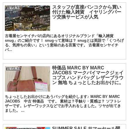
スタッフが直接バンコクから買い
お勧め商品
付けた輸入雑貨 イヤリングパー
ツ交換サービスが人気
古着屋センヤイチバの店内にあるオリジナルブランド「輸入雑貨
snug」のご紹介です！ snugって意味は？ snugとは英語で「くつろげ
る、気持ちの良い」という意味のある言葉です。 古着屋センヤイチ
バ...
特価品 MARC BY MARC
お勧め商品
JACOBS マークバイマークジェイ
コブス ハンドバッグ レザーブラウ
ン 無地 ちょっとしたお出かけに。
ちょっとしたお出かけにあうバッグを紹介します♪ MARC BY MARC
JACOBS 中古 特価品 です。 素材は？手触り・質感は？ ソフトレ
ザーです。レザーワックスなどでお手入れをしました。ツヤが出てき
ました。 ...
SUMMER SALE サマーセール開