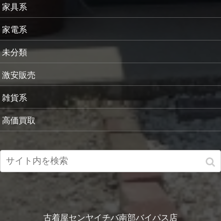
家具系
家電系
未分類
激安販売
雑貨系
高価買取
古着屋センヤイチバ南部バイパス店