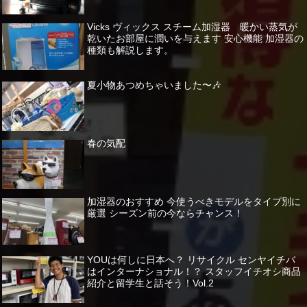
Vicks ヴィックス スチーム加湿器 暖かい蒸気が
乾いたお部屋に潤いを与えます 安心機能 加湿器の
種類も解説します。
夏小物あつめちゃいました〜🎶
春の気配
加湿器のおすすめ 今使うべきモデルをタイプ別に
厳選 シーズン前の今ならチャンス！
YOUは何しに日本へ？ リサイクル センヤイチバ
はインターナショナル！？ スタッフイチオシ商品
紹介と留学生と話そう！Vol.2