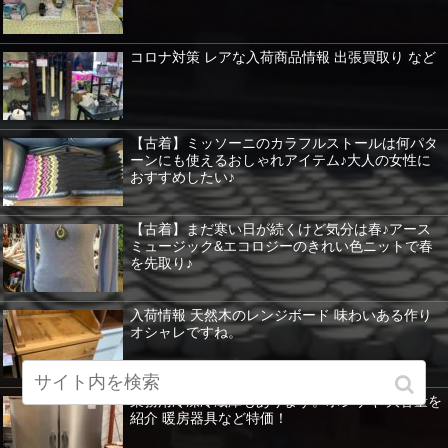
コロナ対策 レアな入荷商品情報 出張買取り など
【古着】ミッソーニのカラフルストールは何パタ
ーンにも使えるおしゃれアイテム♪大人の女性に
おすすめしたい♪
【古着】まだ寒い日が続くけど気分は春♪アース
ミュージック&エコロジーのきれい色ニットで春
を先取り♪
入荷情報 天然木のレンジボード 味わいある作り
オシャレですね。
業務用冷凍冷蔵庫もあります。ホシザキ 大容量を
紹介 暖房器具など特価！