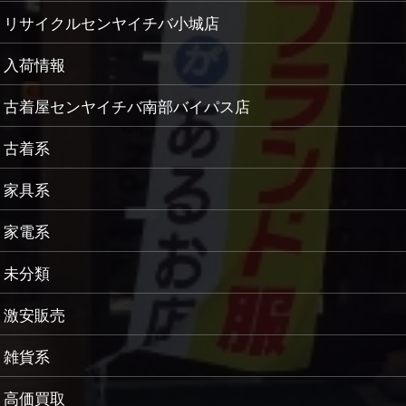
リサイクルセンヤイチバ小城店
入荷情報
古着屋センヤイチバ南部バイパス店
古着系
家具系
家電系
未分類
激安販売
雑貨系
高価買取