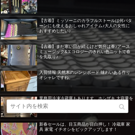
【古着】ミッソーニのカラフルストールは何パタ
ーンにも使えるおしゃれアイテム♪大人の女性に
おすすめしたい♪
【古着】まだ寒い日が続くけど気分は春♪アース
ミュージック&エコロジーのきれい色ニットで春
を先取り♪
入荷情報 天然木のレンジボード 味わいある作り
オシャレですね。
業務用冷凍冷蔵庫もあります。ホシザキ 大容量を
紹介 暖房器具など特価！
新春セールは、目玉商品が目白押し！ 冷蔵庫 家
具 家電 イチオシをピックアップします！