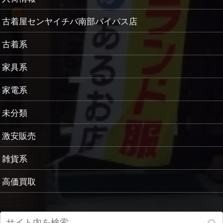
古着屋センヤイチバ南部バイパス店
古着系
家具系
家電系
未分類
激安販売
雑貨系
高価買取