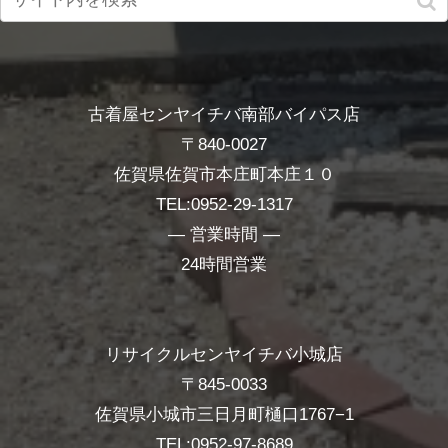
古着屋センヤイチバ南部バイパス店
〒840-0027
佐賀県佐賀市本庄町本庄１０
TEL:0952-29-1317
― 営業時間 ―
24時間営業
リサイクルセンヤイチバ小城店
〒845-0033
佐賀県小城市三日月町樋口1767−1
TEL:0952-97-8689