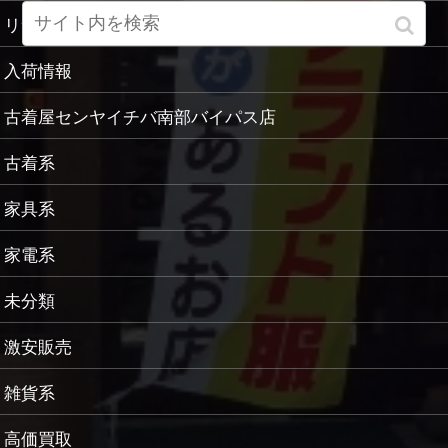
リサイクルセンヤイチバ小城店
入荷情報
古着屋センヤイチバ南部バイパス店
古着系
家具系
家電系
未分類
激安販売
雑貨系
高価買取