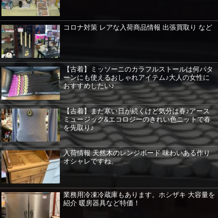
コロナ対策 レアな入荷商品情報 出張買取り など
【古着】ミッソーニのカラフルストールは何パタ
ーンにも使えるおしゃれアイテム♪大人の女性に
おすすめしたい♪
【古着】まだ寒い日が続くけど気分は春♪アース
ミュージック&エコロジーのきれい色ニットで春
を先取り♪
入荷情報 天然木のレンジボード 味わいある作り
オシャレですね。
業務用冷凍冷蔵庫もあります。ホシザキ 大容量を
紹介 暖房器具など特価！