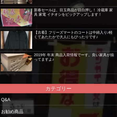
新春セールは、目玉商品が目白押し！ 冷蔵庫 家
具 家電 イチオシをピックアップします！
【古着】フリーズマートのコートは中綿入り♪軽
くてあたたかで大人にもぴったりです♪
2019年 年末 商品入荷情報でーす。良い家具が揃
ってますよ♪
カテゴリー
Q&A
お勧め商品