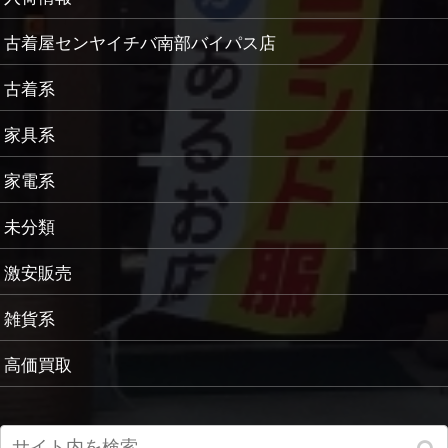
古着屋センヤイチバ南部バイパス店
古着系
家具系
家電系
未分類
激安販売
雑貨系
高価買取