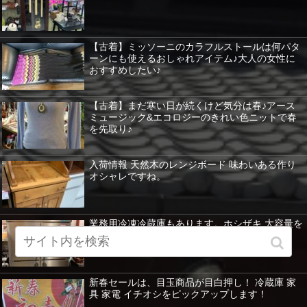
【古着】ミッソーニのカラフルストールは何パタ
ーンにも使えるおしゃれアイテム♪大人の女性に
おすすめしたい♪
【古着】まだ寒い日が続くけど気分は春♪アース
ミュージック&エコロジーのきれい色ニットで春
を先取り♪
入荷情報 天然木のレンジボード 味わいある作り
オシャレですね。
業務用冷凍冷蔵庫もあります。ホシザキ 大容量を
紹介 暖房器具など特価！
新春セールは、目玉商品が目白押し！ 冷蔵庫 家
具 家電 イチオシをピックアップします！