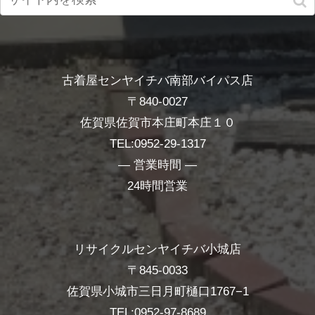
古着屋センヤイチバ南部バイパス店
〒840-0027
佐賀県佐賀市本庄町本庄１０
TEL:0952-29-1317
― 営業時間 ―
24時間営業
リサイクルセンヤイチバ小城店
〒845-0033
佐賀県小城市三日月町樋口1767−1
TEL:0952-97-8689