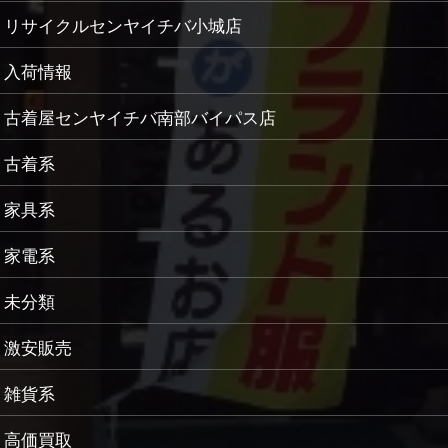
リサイクルセンヤイチバ小城店
入荷情報
古着屋センヤイチバ南部バイパス店
古着系
家具系
家電系
未分類
激安販売
雑貨系
高価買取