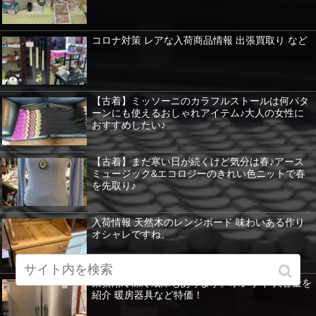
コロナ対策 レアな入荷商品情報 出張買取り など
【古着】ミッソーニのカラフルストールは何パタ
ーンにも使えるおしゃれアイテム♪大人の女性に
おすすめしたい♪
【古着】まだ寒い日が続くけど気分は春♪アース
ミュージック&エコロジーのきれい色ニットで春
を先取り♪
入荷情報 天然木のレンジボード 味わいある作り
オシャレですね。
業務用冷凍冷蔵庫もあります。ホシザキ 大容量を
紹介 暖房器具など特価！