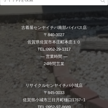
古着屋センヤイチバ南部バイパス店
〒840-0027
佐賀県佐賀市本庄町本庄１０
TEL:0952-29-1317
― 営業時間 ―
24時間営業
リサイクルセンヤイチバ小城店
〒845-0033
佐賀県小城市三日月町樋口1767−1
TEL:0952-97-8689