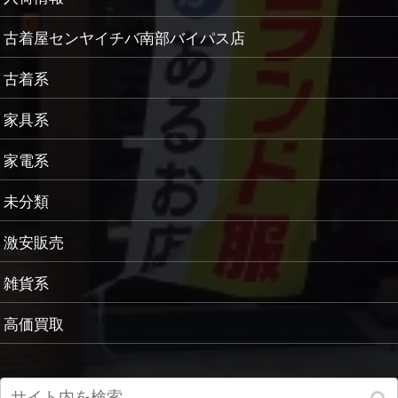
古着屋センヤイチバ南部バイパス店
古着系
家具系
家電系
未分類
激安販売
雑貨系
高価買取