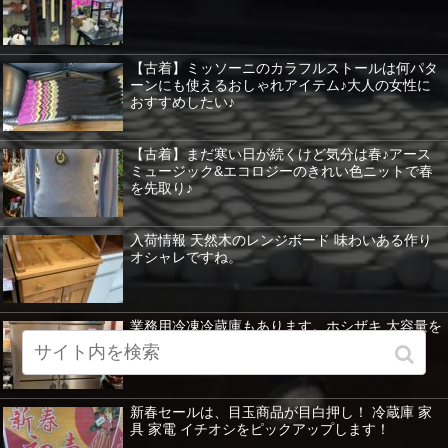
【古着】ミッソーニのカラフルストールは何パタ
ーンにも使えるおしゃれアイテム♪大人の女性に
おすすめしたい♪
【古着】まだ寒い日が続くけど気分は春♪アース
ミュージック&エコロジーのきれい色ニットで春
を先取り♪
入荷情報 天然木のレンジボード 味わいある作り
オシャレですね。
業務用冷凍冷蔵庫もあります。ホシザキ 大容量を
紹介 暖房器具など特価！
新春セールは、目玉商品が目白押し！ 冷蔵庫 家
具 家電 イチオシをピックアップします！