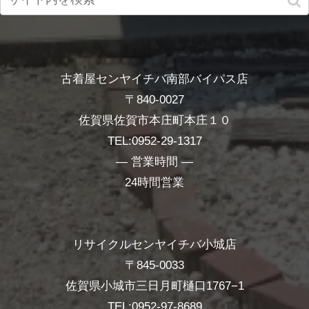
古着屋センヤイチバ南部バイパス店
〒840-0027
佐賀県佐賀市本庄町本庄１０
TEL:0952-29-1317
― 営業時間 ―
24時間営業
リサイクルセンヤイチバ小城店
〒845-0033
佐賀県小城市三日月町樋口1767−1
TEL:0952-97-8689