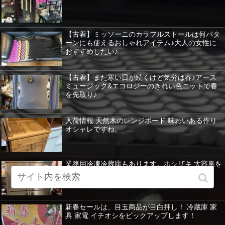
【古着】ミッソーニのカラフルストールは何パタ
ーンにも使えるおしゃれアイテム♪大人の女性に
おすすめしたい♪
【古着】まだ寒い日が続くけど気分は春♪アース
ミュージック&エコロジーのきれい色ニットで春
を先取り♪
入荷情報 天然木のレンジボード 味わいある作り
オシャレですね。
業務用冷凍冷蔵庫もあります。ホシザキ 大容量を
紹介 暖房器具など特価！
新春セールは、目玉商品が目白押し！ 冷蔵庫 家
具 家電 イチオシをピックアップします！