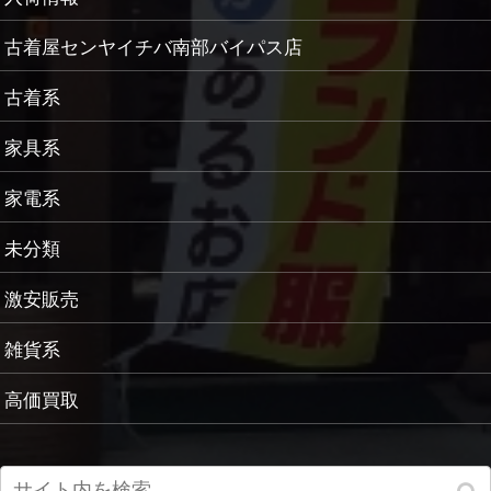
古着屋センヤイチバ南部バイパス店
古着系
家具系
家電系
未分類
激安販売
雑貨系
高価買取