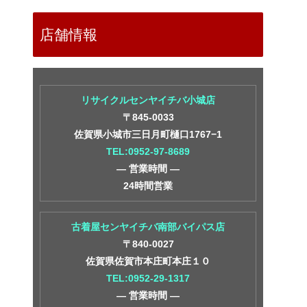
店舗情報
リサイクルセンヤイチバ小城店
〒845-0033
佐賀県小城市三日月町樋口1767−1
TEL:0952-97-8689
― 営業時間 ―
24時間営業
古着屋センヤイチバ南部バイパス店
〒840-0027
佐賀県佐賀市本庄町本庄１０
TEL:0952-29-1317
― 営業時間 ―