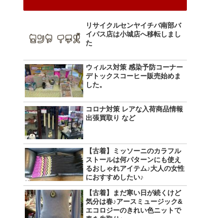
リサイクルセンヤイチバ南部バ
イパス店は小城店へ移転しまし
た
ウィルス対策 感染予防コーナー
デトックスコーヒー販売始めま
した。
コロナ対策 レアな入荷商品情報
出張買取り など
【古着】ミッソーニのカラフル
ストールは何パターンにも使え
るおしゃれアイテム♪大人の女性
におすすめしたい♪
【古着】まだ寒い日が続くけど
気分は春♪アースミュージック&
エコロジーのきれい色ニットで