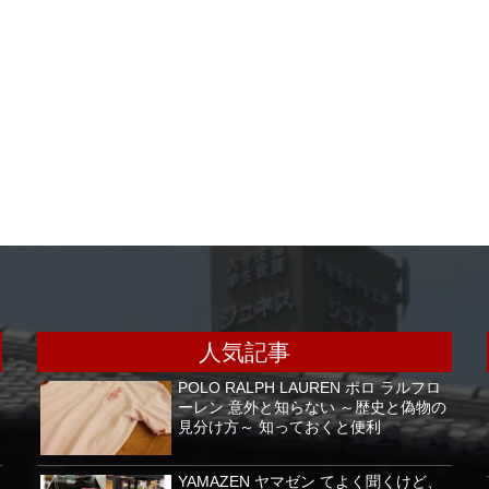
人気記事
POLO RALPH LAUREN ポロ ラルフロ
ーレン 意外と知らない ～歴史と偽物の
見分け方～ 知っておくと便利
YAMAZEN ヤマゼン てよく聞くけど、