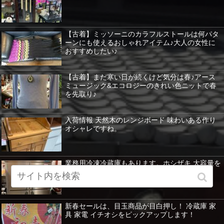
【古着】ミッソーニのカラフルストールは何パタ
ーンにも使えるおしゃれアイテム♪大人の女性に
おすすめしたい♪
【古着】まだ寒い日が続くけど気分は春♪アース
ミュージック&エコロジーのきれい色ニットで春
を先取り♪
入荷情報 天然木のレンジボード 味わいある作り
オシャレですね。
業務用冷凍冷蔵庫もあります。ホシザキ 大容量を
紹介 暖房器具など特価！
新春セールは、目玉商品が目白押し！ 冷蔵庫 家
具 家電 イチオシをピックアップします！