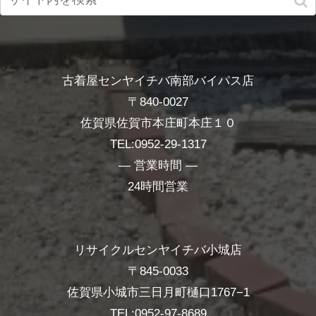
古着屋センヤイチバ南部バイパス店
〒840-0027
佐賀県佐賀市本庄町本庄１０
TEL:0952-29-1317
― 営業時間 ―
24時間営業
リサイクルセンヤイチバ小城店
〒845-0033
佐賀県小城市三日月町樋口1767−1
TEL:0952-97-8689