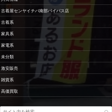
古着屋センヤイチバ南部バイパス店
古着系
家具系
家電系
未分類
激安販売
雑貨系
高価買取