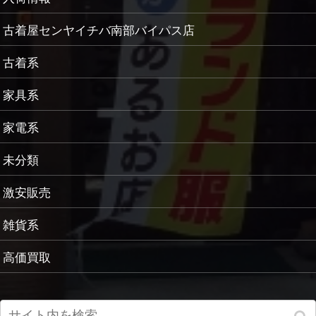
古着屋センヤイチバ南部バイパス店
古着系
家具系
家電系
未分類
激安販売
雑貨系
高価買取