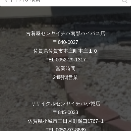
古着屋センヤイチバ南部バイパス店
〒840-0027
佐賀県佐賀市本庄町本庄１０
TEL:0952-29-1317
― 営業時間 ―
24時間営業
リサイクルセンヤイチバ小城店
〒845-0033
佐賀県小城市三日月町樋口1767−1
TEL:0952-97-8689