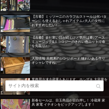
【古着】ミッソーニのカラフルストールは何パタ
ーンにも使えるおしゃれアイテム♪大人の女性に
おすすめしたい♪
【古着】まだ寒い日が続くけど気分は春♪アース
ミュージック&エコロジーのきれい色ニットで春
を先取り♪
入荷情報 天然木のレンジボード 味わいある作り
オシャレですね。
業務用冷凍冷蔵庫もあります。ホシザキ 大容量を
紹介 暖房器具など特価！
新春セールは、目玉商品が目白押し！ 冷蔵庫 家
具 家電 イチオシをピックアップします！