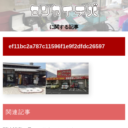
に関する記事
ef11bc2a787c11596f1e9f2dfdc26597
関連記事