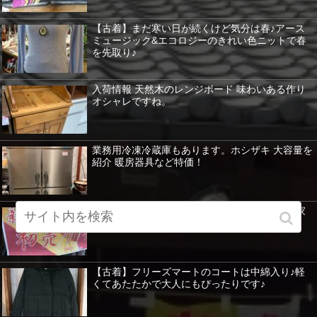
【古着】まだ寒い日が続くけど気分は春♪アース
ミュージック&エコロジーのきれい色ニットで春
を先取り♪
入荷情報 天然木のレンジボード 味わいある作り
オシャレですね。
業務用冷凍冷蔵庫もあります。ホシザキ 大容量を
紹介 暖房器具など特価！
新春セールは、目玉商品が目白押し！ 冷蔵庫 家
具 家電 イチオシをピックアップします！
【古着】フリーズマートのコートは中綿入り♪軽
くてあたたかで大人にもぴったりです♪