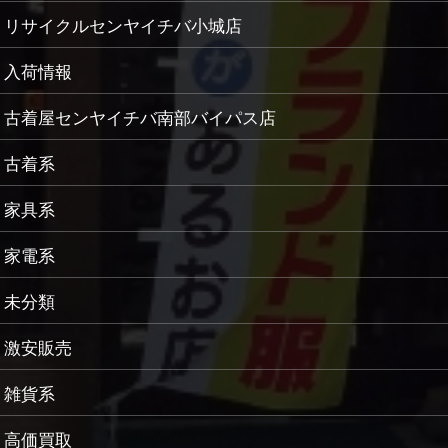
リサイクルセンヤイチバ小城店
入荷情報
古着屋センヤイチバ南部バイパス店
古着系
家具系
家電系
未分類
激安販売
雑貨系
高価買取