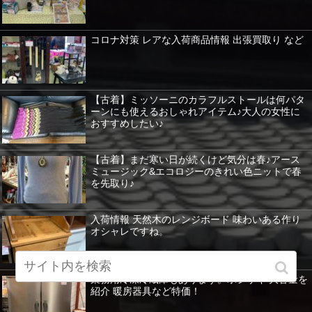
コロナ対策 レアな入荷商品情報 出張買取り など
【古着】ミッソーニのカラフルストールは何パタ
ーンにも使えるおしゃれアイテム♪大人の女性に
おすすめしたい♪
【古着】まだ寒い日が続くけど気分は春♪アース
ミュージック&エコロジーのきれい色ニットで春
を先取り♪
入荷情報 天然木のレンジボード 味わいある作り
オシャレですね。
業務用冷凍冷蔵庫もあります。ホシザキ 大容量を
紹介 暖房器具など特価！