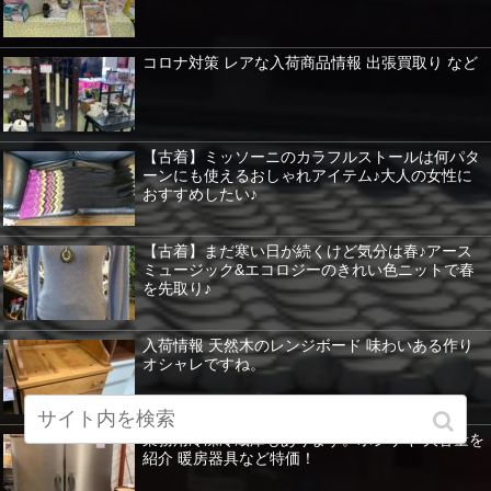
コロナ対策 レアな入荷商品情報 出張買取り など
【古着】ミッソーニのカラフルストールは何パタ
ーンにも使えるおしゃれアイテム♪大人の女性に
おすすめしたい♪
【古着】まだ寒い日が続くけど気分は春♪アース
ミュージック&エコロジーのきれい色ニットで春
を先取り♪
入荷情報 天然木のレンジボード 味わいある作り
オシャレですね。
業務用冷凍冷蔵庫もあります。ホシザキ 大容量を
紹介 暖房器具など特価！