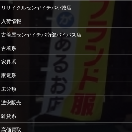
リサイクルセンヤイチバ小城店
入荷情報
古着屋センヤイチバ南部バイパス店
古着系
家具系
家電系
未分類
激安販売
雑貨系
高価買取