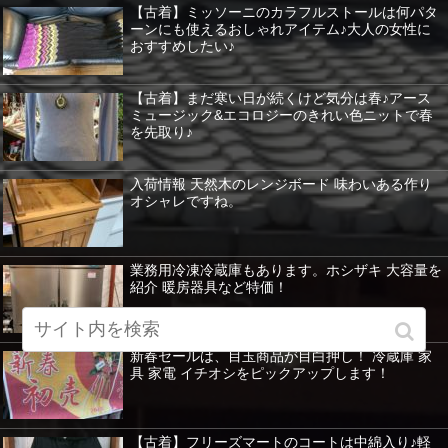
【古着】ミッソーニのカラフルストールは何パタ
ーンにも使えるおしゃれアイテム♪大人の女性に
おすすめしたい♪
【古着】まだ寒い日が続くけど気分は春♪アース
ミュージック&エコロジーのきれい色ニットで春
を先取り♪
入荷情報 天然木のレンジボード 味わいある作り
オシャレですね。
業務用冷凍冷蔵庫もあります。ホシザキ 大容量を
紹介 暖房器具など特価！
新春セールは、目玉商品が目白押し！ 冷蔵庫 家
具 家電 イチオシをピックアップします！
【古着】フリーズマートのコートは中綿入り♪軽