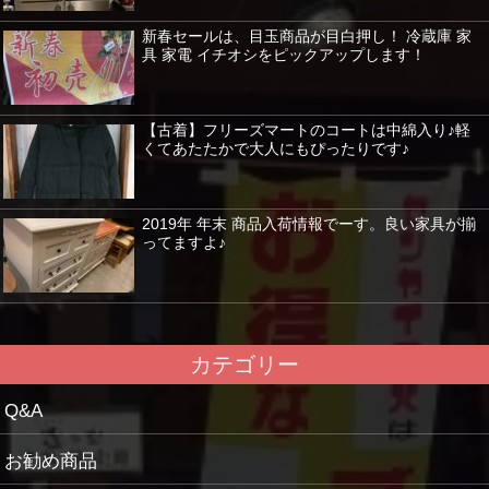
新春セールは、目玉商品が目白押し！ 冷蔵庫 家
具 家電 イチオシをピックアップします！
【古着】フリーズマートのコートは中綿入り♪軽
くてあたたかで大人にもぴったりです♪
2019年 年末 商品入荷情報でーす。良い家具が揃
ってますよ♪
カテゴリー
Q&A
お勧め商品