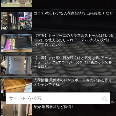
コロナ対策 レアな入荷商品情報 出張買取り など
【古着】ミッソーニのカラフルストールは何パタ
ーンにも使えるおしゃれアイテム♪大人の女性に
おすすめしたい♪
【古着】まだ寒い日が続くけど気分は春♪アース
ミュージック&エコロジーのきれい色ニットで春
を先取り♪
入荷情報 天然木のレンジボード 味わいある作り
オシャレですね。
業務用冷凍冷蔵庫もあります。ホシザキ 大容量を
紹介 暖房器具など特価！