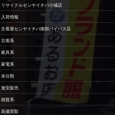
リサイクルセンヤイチバ小城店
入荷情報
古着屋センヤイチバ南部バイパス店
古着系
家具系
家電系
未分類
激安販売
雑貨系
高価買取