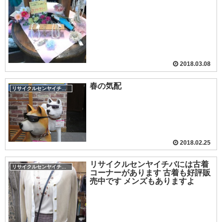
2018.03.08
春の気配
リサイクルセンヤイチバ小城店
2018.02.25
リサイクルセンヤイチバには古着
リサイクルセンヤイチバ小城店
コーナーがあります 古着も好評販
売中です メンズもありますよ