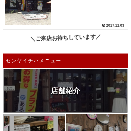
2017.12.03
＼ご来店お待ちしています／
センヤイチバメニュー
店舗紹介