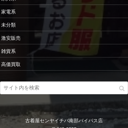
家電系
未分類
激安販売
雑貨系
高価買取
古着屋センヤイチバ南部バイパス店