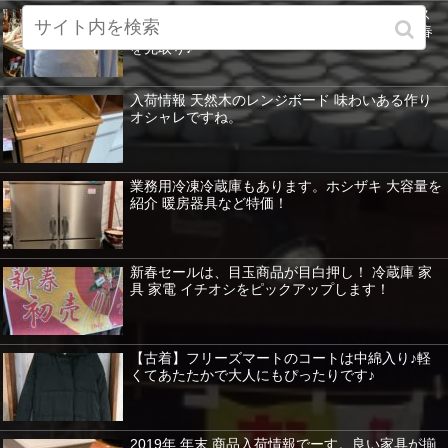
【古着】まだ寒い日が続くけど気分は春♪アース
ミュージック&エコロジーのきれい色ニットで春
を先取り♪
入荷情報 天然木のレンジボード 味わいある作り
オシャレですね。
業務用冷凍冷蔵庫もあります。ホシザキ 大容量を
紹介 暖房器具など特価！
新春セールは、目玉商品が目白押し！ 冷蔵庫 家
具 家電 イチオシをピックアップします！
【古着】フリーズマートのコートは中綿入り♪軽
くてあたたかで大人にもぴったりです♪
2019年 年末 商品入荷情報でーす。良い家具が揃