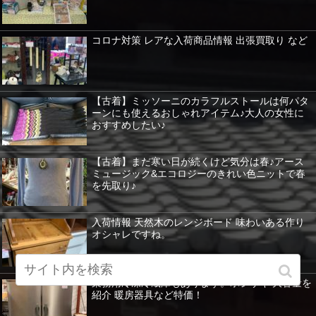
コロナ対策 レアな入荷商品情報 出張買取り など
【古着】ミッソーニのカラフルストールは何パタ
ーンにも使えるおしゃれアイテム♪大人の女性に
おすすめしたい♪
【古着】まだ寒い日が続くけど気分は春♪アース
ミュージック&エコロジーのきれい色ニットで春
を先取り♪
入荷情報 天然木のレンジボード 味わいある作り
オシャレですね。
業務用冷凍冷蔵庫もあります。ホシザキ 大容量を
紹介 暖房器具など特価！