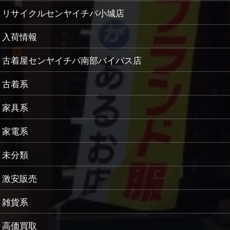
リサイクルセンヤイチバ小城店
入荷情報
古着屋センヤイチバ南部バイパス店
古着系
家具系
家電系
未分類
激安販売
雑貨系
高価買取