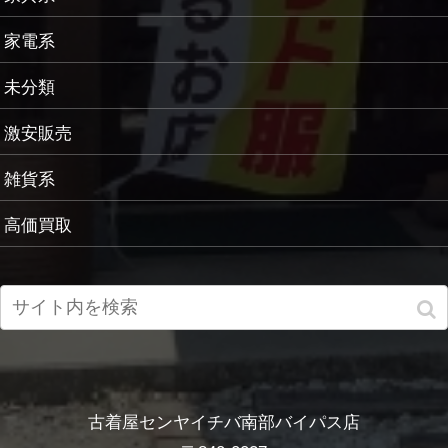
家電系
未分類
激安販売
雑貨系
高価買取
古着屋センヤイチバ南部バイパス店