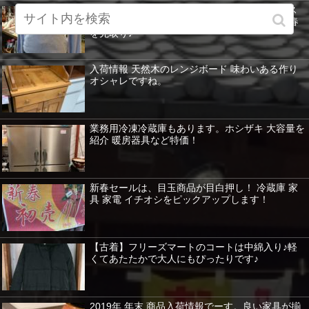
【古着】まだ寒い日が続くけど気分は春♪アース
ミュージック&エコロジーのきれい色ニットで春
を先取り♪
入荷情報 天然木のレンジボード 味わいある作り
オシャレですね。
業務用冷凍冷蔵庫もあります。ホシザキ 大容量を
紹介 暖房器具など特価！
新春セールは、目玉商品が目白押し！ 冷蔵庫 家
具 家電 イチオシをピックアップします！
【古着】フリーズマートのコートは中綿入り♪軽
くてあたたかで大人にもぴったりです♪
2019年 年末 商品入荷情報でーす。良い家具が揃