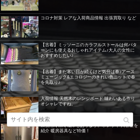
コロナ対策 レアな入荷商品情報 出張買取り など
【古着】ミッソーニのカラフルストールは何パタ
ーンにも使えるおしゃれアイテム♪大人の女性に
おすすめしたい♪
【古着】まだ寒い日が続くけど気分は春♪アース
ミュージック&エコロジーのきれい色ニットで春
を先取り♪
入荷情報 天然木のレンジボード 味わいある作り
オシャレですね。
業務用冷凍冷蔵庫もあります。ホシザキ 大容量を
紹介 暖房器具など特価！