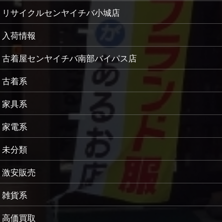
リサイクルセンヤイチバ小城店
入荷情報
古着屋センヤイチバ南部バイパス店
古着系
家具系
家電系
未分類
激安販売
雑貨系
高価買取