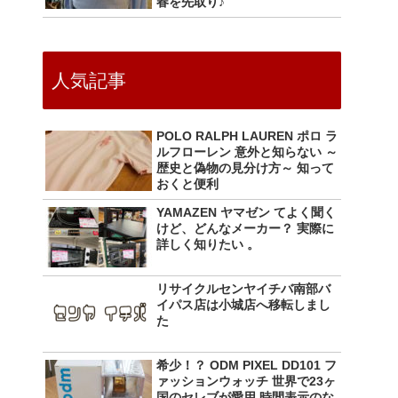
春を先取り♪
人気記事
POLO RALPH LAUREN ポロ ラ
ルフローレン 意外と知らない ～
歴史と偽物の見分け方～ 知って
おくと便利
YAMAZEN ヤマゼン てよく聞く
けど、どんなメーカー？ 実際に
詳しく知りたい 。
リサイクルセンヤイチバ南部バ
イパス店は小城店へ移転しまし
た
希少！？ ODM PIXEL DD101 フ
ァッションウォッチ 世界で23ヶ
国のセレブが愛用 時間表示のな