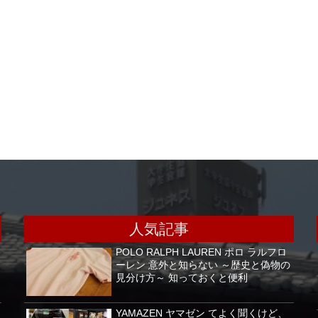
人気記事
POLO RALPH LAUREN ポロ ラルフロ
ーレン 意外と知らない ～歴史と偽物の
見分け方～ 知っておくと便利
YAMAZEN ヤマゼン てよく聞くけど、