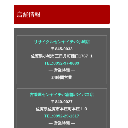
店舗情報
リサイクルセンヤイチバ小城店
〒845-0033
佐賀県小城市三日月町樋口1767−1
TEL:0952-97-8689
― 営業時間 ―
24時間営業
古着屋センヤイチバ南部バイパス店
〒840-0027
佐賀県佐賀市本庄町本庄１０
TEL:0952-29-1317
― 営業時間 ―