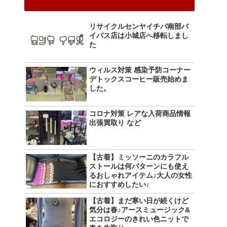
リサイクルセンヤイチバ南部バ
イパス店は小城店へ移転しまし
た
ウィルス対策 感染予防コーナー
デトックスコーヒー販売始めま
した。
コロナ対策 レアな入荷商品情報
出張買取り など
【古着】ミッソーニのカラフル
ストールは何パターンにも使え
るおしゃれアイテム♪大人の女性
におすすめしたい♪
【古着】まだ寒い日が続くけど
気分は春♪アースミュージック&
エコロジーのきれい色ニットで