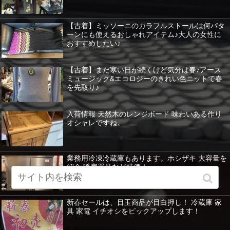
【古着】ミッソーニのカラフルストールは何パタ
ーンにも使えるおしゃれアイテム♪大人の女性に
おすすめしたい♪
【古着】まだ寒い日が続くけど気分は春♪アース
ミュージック&エコロジーのきれい色ニットで春
を先取り♪
入荷情報 天然木のレンジボード 味わいある作り
オシャレですね。
業務用冷凍冷蔵庫もあります。ホシザキ 大容量を
紹介 暖房器具など特価！
新春セールは、目玉商品が目白押し！ 冷蔵庫 家
具 家電 イチオシをピックアップします！