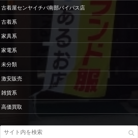
古着屋センヤイチバ南部バイパス店
古着系
家具系
家電系
未分類
激安販売
雑貨系
高価買取