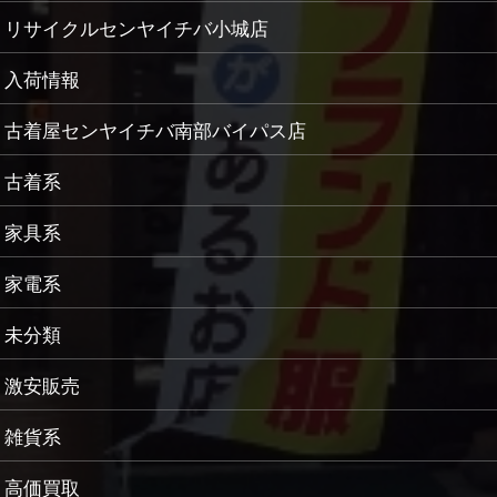
リサイクルセンヤイチバ小城店
入荷情報
古着屋センヤイチバ南部バイパス店
古着系
家具系
家電系
未分類
激安販売
雑貨系
高価買取