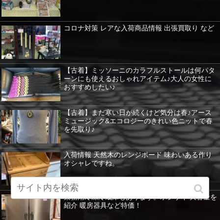
コロナ対策 レアな入荷商品情報 出張買取り など
【古着】ミッソーニのカラフルストールは何パタ
ーンにも使えるおしゃれアイテム♪大人の女性に
おすすめしたい♪
【古着】まだ寒い日が続くけど気分は春♪アース
ミュージック&エコロジーのきれい色ニットで春
を先取り♪
入荷情報 天然木のレンジボード 味わいある作り
オシャレですね。
業務用冷凍冷蔵庫もあります。ホシザキ 大容量を
紹介 暖房器具など特価！