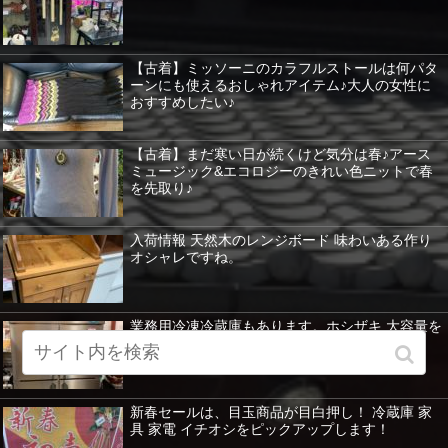
【古着】ミッソーニのカラフルストールは何パタ
ーンにも使えるおしゃれアイテム♪大人の女性に
おすすめしたい♪
【古着】まだ寒い日が続くけど気分は春♪アース
ミュージック&エコロジーのきれい色ニットで春
を先取り♪
入荷情報 天然木のレンジボード 味わいある作り
オシャレですね。
業務用冷凍冷蔵庫もあります。ホシザキ 大容量を
紹介 暖房器具など特価！
新春セールは、目玉商品が目白押し！ 冷蔵庫 家
具 家電 イチオシをピックアップします！