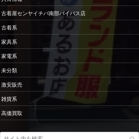
古着屋センヤイチバ南部バイパス店
古着系
家具系
家電系
未分類
激安販売
雑貨系
高価買取