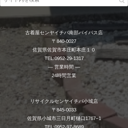
古着屋センヤイチバ南部バイパス店
〒840-0027
佐賀県佐賀市本庄町本庄１０
TEL:0952-29-1317
― 営業時間 ―
24時間営業
リサイクルセンヤイチバ小城店
〒845-0033
佐賀県小城市三日月町樋口1767−1
TEL:0952-97-8689