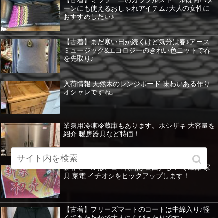
【古着】ミッソーニのカラフルストールは何パタ
ーンにも使えるおしゃれアイテム♪大人の女性に
おすすめしたい♪
【古着】まだ寒い日が続くけど気分は春♪アース
ミュージック&エコロジーのきれい色ニットで春
を先取り♪
入荷情報 天然木のレンジボード 味わいある作り
オシャレですね。
業務用冷凍冷蔵庫もあります。ホシザキ 大容量を
紹介 暖房器具など特価！
新春セールは、目玉商品が目白押し！ 冷蔵庫 家
具 家電 イチオシをピックアップします！
【古着】フリーズマートのコートは中綿入り♪軽
くてあたたかで大人にもぴったりです♪