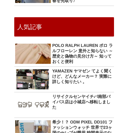
春を先取り♪
人気記事
POLO RALPH LAUREN ポロ ラ
ルフローレン 意外と知らない ～
歴史と偽物の見分け方～ 知って
おくと便利
YAMAZEN ヤマゼン てよく聞く
けど、どんなメーカー？ 実際に
詳しく知りたい 。
リサイクルセンヤイチバ南部バ
イパス店は小城店へ移転しまし
た
希少！？ ODM PIXEL DD101 フ
ァッションウォッチ 世界で23ヶ
国のセレブが愛用 時間表示のな