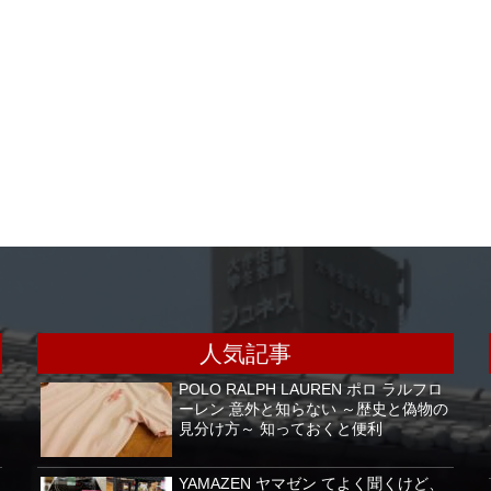
人気記事
POLO RALPH LAUREN ポロ ラルフロ
ーレン 意外と知らない ～歴史と偽物の
見分け方～ 知っておくと便利
YAMAZEN ヤマゼン てよく聞くけど、