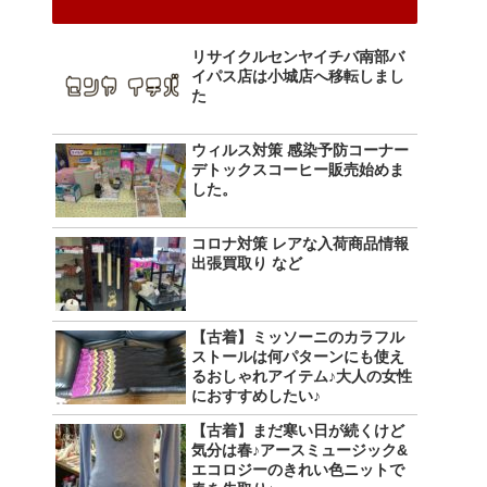
リサイクルセンヤイチバ南部バ
イパス店は小城店へ移転しまし
た
ウィルス対策 感染予防コーナー
デトックスコーヒー販売始めま
した。
コロナ対策 レアな入荷商品情報
出張買取り など
【古着】ミッソーニのカラフル
ストールは何パターンにも使え
るおしゃれアイテム♪大人の女性
におすすめしたい♪
【古着】まだ寒い日が続くけど
気分は春♪アースミュージック&
エコロジーのきれい色ニットで