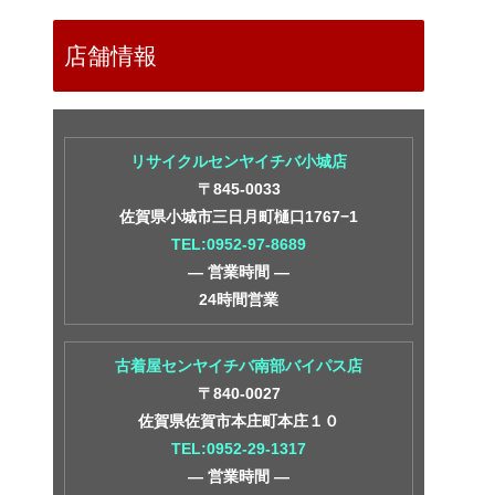
店舗情報
リサイクルセンヤイチバ小城店
〒845-0033
佐賀県小城市三日月町樋口1767−1
TEL:0952-97-8689
― 営業時間 ―
24時間営業
古着屋センヤイチバ南部バイパス店
〒840-0027
佐賀県佐賀市本庄町本庄１０
TEL:0952-29-1317
― 営業時間 ―