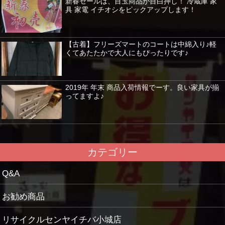
新春セールは、目玉商品が目白押し！ 冷蔵庫 家
具 家電 イチオシをピックアップします！
【古着】フリーズマートのコートは中綿入り♪軽
くてあたたかで大人にもぴったりです♪
2019年 年末 商品入荷情報でーす。良い家具が揃
ってますよ♪
カテゴリー
Q&A
お勧め商品
リサイクルセンヤイチバ小城店