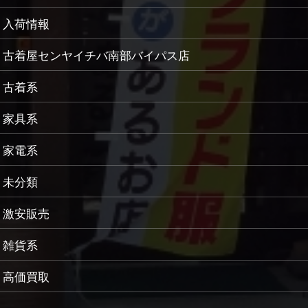
入荷情報
古着屋センヤイチバ南部バイパス店
古着系
家具系
家電系
未分類
激安販売
雑貨系
高価買取