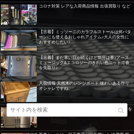
コロナ対策 レアな入荷商品情報 出張買取り など
【古着】ミッソーニのカラフルストールは何パタ
ーンにも使えるおしゃれアイテム♪大人の女性に
おすすめしたい♪
【古着】まだ寒い日が続くけど気分は春♪アース
ミュージック&エコロジーのきれい色ニットで春
を先取り♪
入荷情報 天然木のレンジボード 味わいある作り
オシャレですね。
業務用冷凍冷蔵庫もあります。ホシザキ 大容量を
紹介 暖房器具など特価！