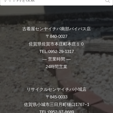
古着屋センヤイチバ南部バイパス店
〒840-0027
佐賀県佐賀市本庄町本庄１０
TEL:0952-29-1317
― 営業時間 ―
24時間営業
リサイクルセンヤイチバ小城店
〒845-0033
佐賀県小城市三日月町樋口1767−1
TEL:0952-97-8689