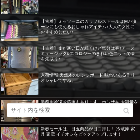
【古着】ミッソーニのカラフルストールは何パタ
ーンにも使えるおしゃれアイテム♪大人の女性に
おすすめしたい♪
【古着】まだ寒い日が続くけど気分は春♪アース
ミュージック&エコロジーのきれい色ニットで春
を先取り♪
入荷情報 天然木のレンジボード 味わいある作り
オシャレですね。
業務用冷凍冷蔵庫もあります。ホシザキ 大容量を
紹介 暖房器具など特価！
新春セールは、目玉商品が目白押し！ 冷蔵庫 家
具 家電 イチオシをピックアップします！