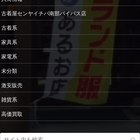
古着屋センヤイチバ南部バイパス店
古着系
家具系
家電系
未分類
激安販売
雑貨系
高価買取