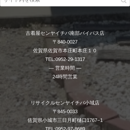
古着屋センヤイチバ南部バイパス店
〒840-0027
佐賀県佐賀市本庄町本庄１０
TEL:0952-29-1317
― 営業時間 ―
24時間営業
リサイクルセンヤイチバ小城店
〒845-0033
佐賀県小城市三日月町樋口1767−1
TEL:0952-97-8689