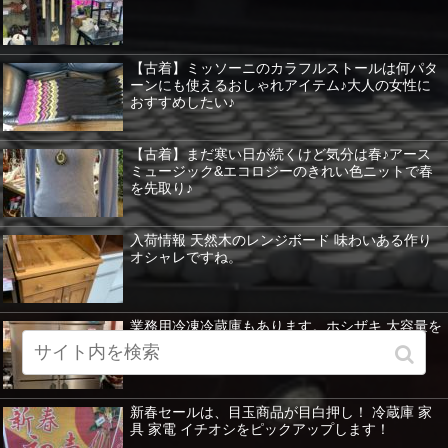
【古着】ミッソーニのカラフルストールは何パタ
ーンにも使えるおしゃれアイテム♪大人の女性に
おすすめしたい♪
【古着】まだ寒い日が続くけど気分は春♪アース
ミュージック&エコロジーのきれい色ニットで春
を先取り♪
入荷情報 天然木のレンジボード 味わいある作り
オシャレですね。
業務用冷凍冷蔵庫もあります。ホシザキ 大容量を
紹介 暖房器具など特価！
新春セールは、目玉商品が目白押し！ 冷蔵庫 家
具 家電 イチオシをピックアップします！