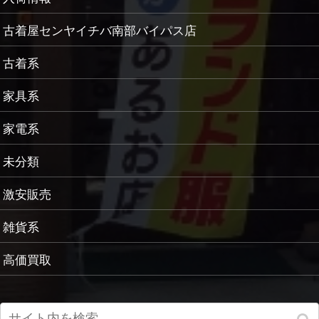
古着屋センヤイチバ南部バイパス店
古着系
家具系
家電系
未分類
激安販売
雑貨系
高価買取