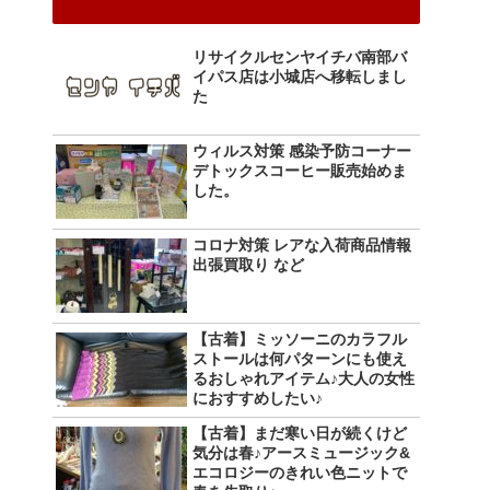
リサイクルセンヤイチバ南部バ
イパス店は小城店へ移転しまし
た
ウィルス対策 感染予防コーナー
デトックスコーヒー販売始めま
した。
コロナ対策 レアな入荷商品情報
出張買取り など
【古着】ミッソーニのカラフル
ストールは何パターンにも使え
るおしゃれアイテム♪大人の女性
におすすめしたい♪
【古着】まだ寒い日が続くけど
気分は春♪アースミュージック&
エコロジーのきれい色ニットで