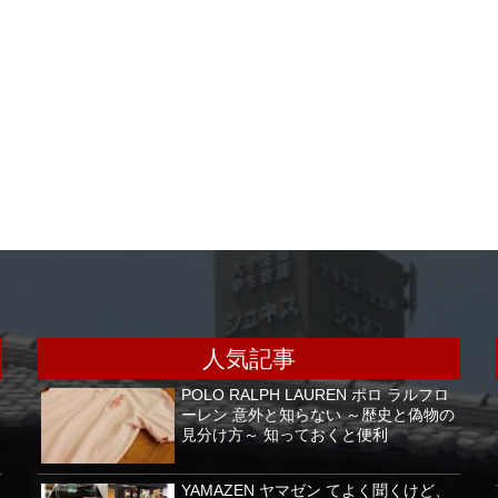
人気記事
POLO RALPH LAUREN ポロ ラルフロ
ーレン 意外と知らない ～歴史と偽物の
見分け方～ 知っておくと便利
YAMAZEN ヤマゼン てよく聞くけど、