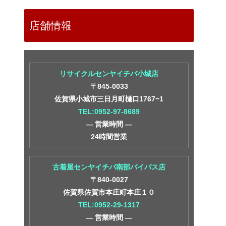
店舗情報
リサイクルセンヤイチバ小城店
〒845-0033
佐賀県小城市三日月町樋口1767−1
TEL:0952-97-8689
― 営業時間 ―
24時間営業
古着屋センヤイチバ南部バイパス店
〒840-0027
佐賀県佐賀市本庄町本庄１０
TEL:0952-29-1317
― 営業時間 ―