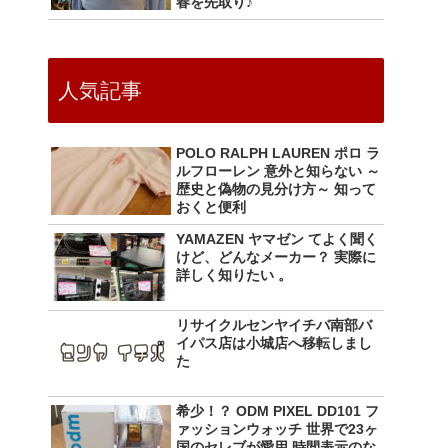
春を先取り♪
人気記事
POLO RALPH LAUREN ポロ ラ
ルフローレン 意外と知らない ～
歴史と偽物の見分け方～ 知って
おくと便利
YAMAZEN ヤマゼン てよく聞く
けど、どんなメーカー？ 実際に
詳しく知りたい 。
リサイクルセンヤイチバ南部バ
イパス店は小城店へ移転しまし
た
希少！？ ODM PIXEL DD101 フ
ァッションウォッチ 世界で23ヶ
国のセレブが愛用 時間表示のな