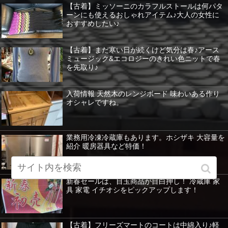
【古着】ミッソーニのカラフルストールは何パタ
ーンにも使えるおしゃれアイテム♪大人の女性に
おすすめしたい♪
【古着】まだ寒い日が続くけど気分は春♪アース
ミュージック&エコロジーのきれい色ニットで春
を先取り♪
入荷情報 天然木のレンジボード 味わいある作り
オシャレですね。
業務用冷凍冷蔵庫もあります。ホシザキ 大容量を
紹介 暖房器具など特価！
新春セールは、目玉商品が目白押し！ 冷蔵庫 家
具 家電 イチオシをピックアップします！
【古着】フリーズマートのコートは中綿入り♪軽