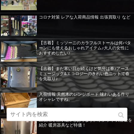
コロナ対策 レアな入荷商品情報 出張買取り など
【古着】ミッソーニのカラフルストールは何パタ
ーンにも使えるおしゃれアイテム♪大人の女性に
おすすめしたい♪
【古着】まだ寒い日が続くけど気分は春♪アース
ミュージック&エコロジーのきれい色ニットで春
を先取り♪
入荷情報 天然木のレンジボード 味わいある作り
オシャレですね。
業務用冷凍冷蔵庫もあります。ホシザキ 大容量を
紹介 暖房器具など特価！