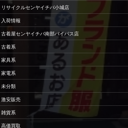
リサイクルセンヤイチバ小城店
入荷情報
古着屋センヤイチバ南部バイパス店
古着系
家具系
家電系
未分類
激安販売
雑貨系
高価買取