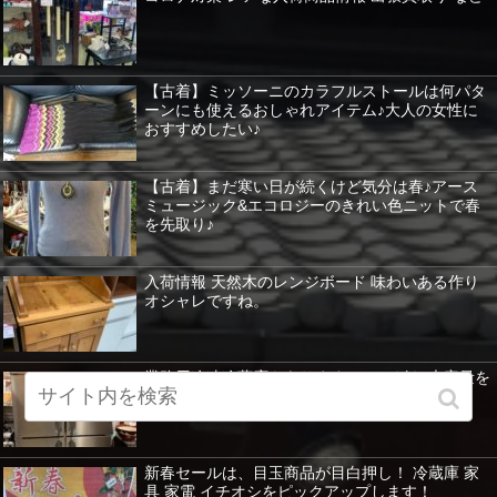
【古着】ミッソーニのカラフルストールは何パタ
ーンにも使えるおしゃれアイテム♪大人の女性に
おすすめしたい♪
【古着】まだ寒い日が続くけど気分は春♪アース
ミュージック&エコロジーのきれい色ニットで春
を先取り♪
入荷情報 天然木のレンジボード 味わいある作り
オシャレですね。
業務用冷凍冷蔵庫もあります。ホシザキ 大容量を
紹介 暖房器具など特価！
新春セールは、目玉商品が目白押し！ 冷蔵庫 家
具 家電 イチオシをピックアップします！