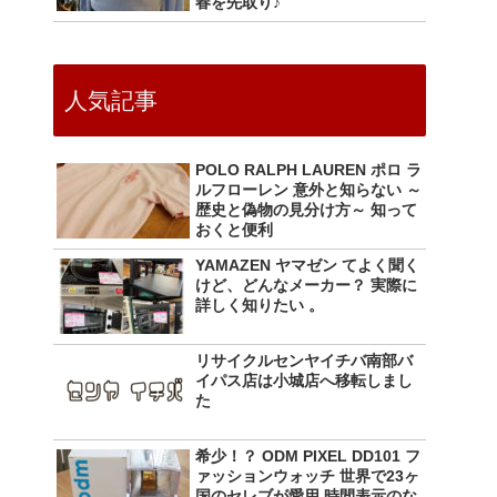
春を先取り♪
人気記事
POLO RALPH LAUREN ポロ ラ
ルフローレン 意外と知らない ～
歴史と偽物の見分け方～ 知って
おくと便利
YAMAZEN ヤマゼン てよく聞く
けど、どんなメーカー？ 実際に
詳しく知りたい 。
リサイクルセンヤイチバ南部バ
イパス店は小城店へ移転しまし
た
希少！？ ODM PIXEL DD101 フ
ァッションウォッチ 世界で23ヶ
国のセレブが愛用 時間表示のな