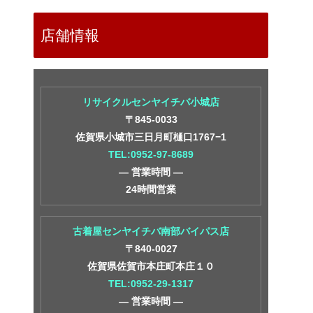
店舗情報
リサイクルセンヤイチバ小城店
〒845-0033
佐賀県小城市三日月町樋口1767−1
TEL:0952-97-8689
― 営業時間 ―
24時間営業
古着屋センヤイチバ南部バイパス店
〒840-0027
佐賀県佐賀市本庄町本庄１０
TEL:0952-29-1317
― 営業時間 ―