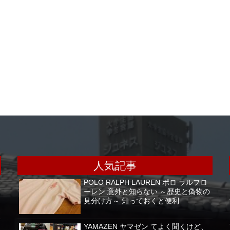
人気記事
POLO RALPH LAUREN ポロ ラルフロ
ーレン 意外と知らない ～歴史と偽物の
見分け方～ 知っておくと便利
YAMAZEN ヤマゼン てよく聞くけど、