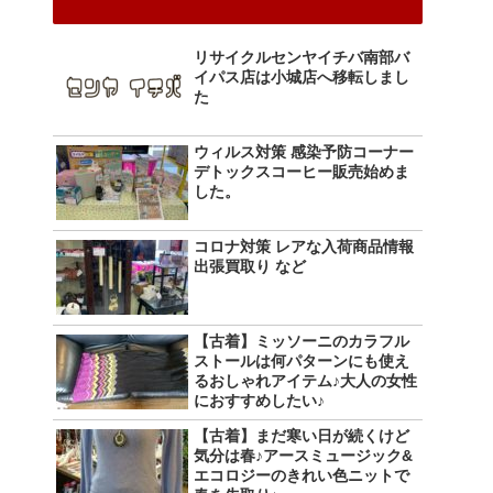
リサイクルセンヤイチバ南部バ
イパス店は小城店へ移転しまし
た
ウィルス対策 感染予防コーナー
デトックスコーヒー販売始めま
した。
コロナ対策 レアな入荷商品情報
出張買取り など
【古着】ミッソーニのカラフル
ストールは何パターンにも使え
るおしゃれアイテム♪大人の女性
におすすめしたい♪
【古着】まだ寒い日が続くけど
気分は春♪アースミュージック&
エコロジーのきれい色ニットで