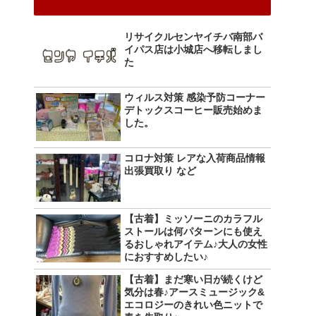
リサイクルセンヤイチバ南部バ
イパス店は小城店へ移転しまし
た
ウィルス対策 感染予防コーナー
デトックスコーヒー販売始めま
した。
コロナ対策 レアな入荷商品情報
出張買取り など
【古着】ミッソーニのカラフル
ストールは何パターンにも使え
るおしゃれアイテム♪大人の女性
におすすめしたい♪
【古着】まだ寒い日が続くけど
気分は春♪アースミュージック&
エコロジーのきれい色ニットで