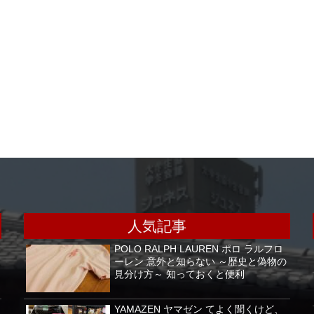
人気記事
POLO RALPH LAUREN ポロ ラルフロ
ーレン 意外と知らない ～歴史と偽物の
見分け方～ 知っておくと便利
YAMAZEN ヤマゼン てよく聞くけど、