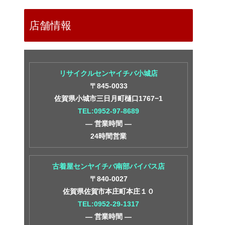
店舗情報
リサイクルセンヤイチバ小城店
〒845-0033
佐賀県小城市三日月町樋口1767−1
TEL:0952-97-8689
― 営業時間 ―
24時間営業
古着屋センヤイチバ南部バイパス店
〒840-0027
佐賀県佐賀市本庄町本庄１０
TEL:0952-29-1317
― 営業時間 ―