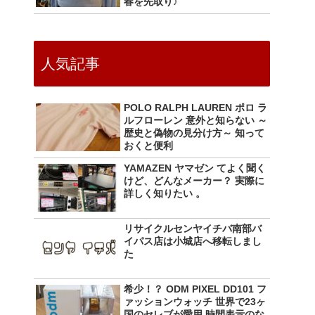
春を先取り♪
人気記事
POLO RALPH LAUREN ポロ ラ
ルフローレン 意外と知らない ～
歴史と偽物の見分け方～ 知って
おくと便利
YAMAZEN ヤマゼン てよく聞く
けど、どんなメーカー？ 実際に
詳しく知りたい 。
リサイクルセンヤイチバ南部バ
イパス店は小城店へ移転しまし
た
希少！？ ODM PIXEL DD101 フ
ァッションウォッチ 世界で23ヶ
国のセレブが愛用 時間表示のな