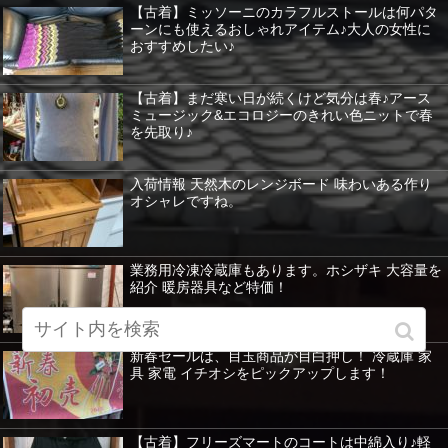
【古着】ミッソーニのカラフルストールは何パタ
ーンにも使えるおしゃれアイテム♪大人の女性に
おすすめしたい♪
【古着】まだ寒い日が続くけど気分は春♪アース
ミュージック&エコロジーのきれい色ニットで春
を先取り♪
入荷情報 天然木のレンジボード 味わいある作り
オシャレですね。
業務用冷凍冷蔵庫もあります。ホシザキ 大容量を
紹介 暖房器具など特価！
新春セールは、目玉商品が目白押し！ 冷蔵庫 家
具 家電 イチオシをピックアップします！
【古着】フリーズマートのコートは中綿入り♪軽