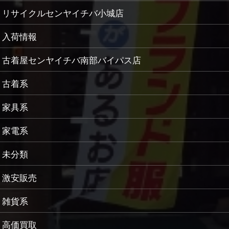
リサイクルセンヤイチバ小城店
入荷情報
古着屋センヤイチバ南部バイパス店
古着系
家具系
家電系
未分類
激安販売
雑貨系
高価買取