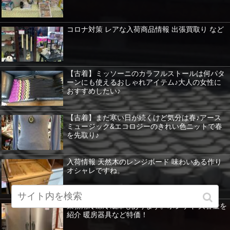
コロナ対策 レアな入荷商品情報 出張買取り など
【古着】ミッソーニのカラフルストールは何パタ
ーンにも使えるおしゃれアイテム♪大人の女性に
おすすめしたい♪
【古着】まだ寒い日が続くけど気分は春♪アース
ミュージック&エコロジーのきれい色ニットで春
を先取り♪
入荷情報 天然木のレンジボード 味わいある作り
オシャレですね。
業務用冷凍冷蔵庫もあります。ホシザキ 大容量を
紹介 暖房器具など特価！