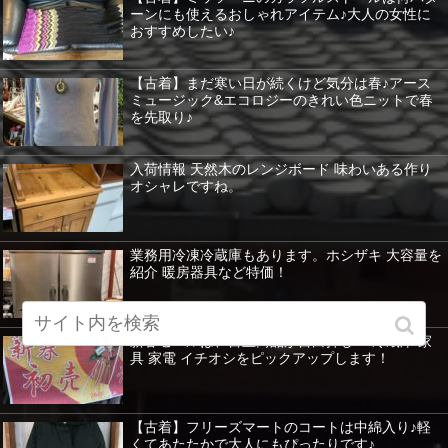
ーンにも使えるおしゃれアイテム♪大人の女性に
おすすめしたい♪
【古着】まだ寒い日が続くけど気分は春♪アース
ミュージック&エコロジーのきれい色ニットで春
を先取り♪
入荷情報 天然木のレンジボード 味わいある作り
オシャレですね。
業務用冷凍冷蔵庫もあります。ホシザキ 大容量を
紹介 暖房器具など特価！
新春セールは、目玉商品が目白押し！ 冷蔵庫 家
具 家電 イチオシをピックアップします！
【古着】フリーズマートのコートは中綿入り♪軽
くてあたたかで大人にもぴったりです♪