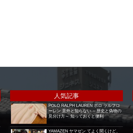
人気記事
POLO RALPH LAUREN ポロ ラルフロ
ーレン 意外と知らない ～歴史と偽物の
見分け方～ 知っておくと便利
YAMAZEN ヤマゼン てよく聞くけど、