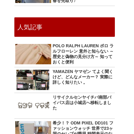
春を先取り♪
人気記事
POLO RALPH LAUREN ポロ ラ
ルフローレン 意外と知らない ～
歴史と偽物の見分け方～ 知って
おくと便利
YAMAZEN ヤマゼン てよく聞く
けど、どんなメーカー？ 実際に
詳しく知りたい 。
リサイクルセンヤイチバ南部バ
イパス店は小城店へ移転しまし
た
希少！？ ODM PIXEL DD101 フ
ァッションウォッチ 世界で23ヶ
国のセレブが愛用 時間表示のな