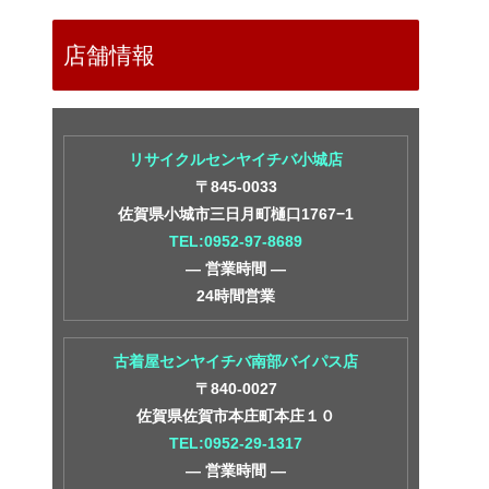
店舗情報
リサイクルセンヤイチバ小城店
〒845-0033
佐賀県小城市三日月町樋口1767−1
TEL:0952-97-8689
― 営業時間 ―
24時間営業
古着屋センヤイチバ南部バイパス店
〒840-0027
佐賀県佐賀市本庄町本庄１０
TEL:0952-29-1317
― 営業時間 ―