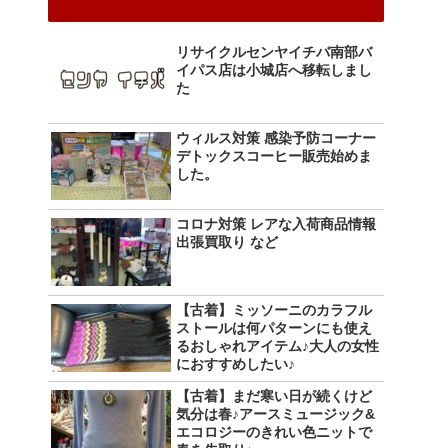
リサイクルセンヤイチバ南部バ
イパス店は小城店へ移転しまし
た
ウィルス対策 感染予防コーナー
デトックスコーヒー販売始めま
した。
コロナ対策 レアな入荷商品情報
出張買取り など
【古着】ミッソーニのカラフル
ストールは何パターンにも使え
るおしゃれアイテム♪大人の女性
におすすめしたい♪
【古着】まだ寒い日が続くけど
気分は春♪アースミュージック&
エコロジーのきれい色ニットで