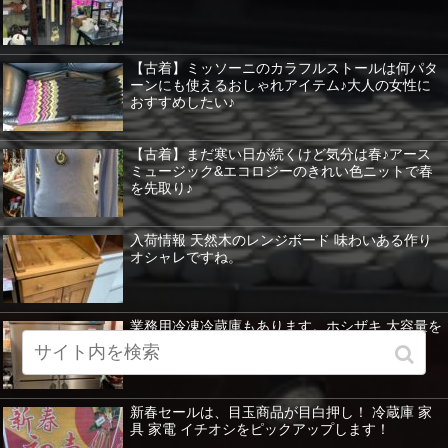
【古着】ミッソーニのカラフルストールは何パタ
ーンにも使えるおしゃれアイテム♪大人の女性に
おすすめしたい♪
【古着】まだ寒い日が続くけど気分は春♪アース
ミュージック&エコロジーのきれい色ニットで春
を先取り♪
入荷情報 天然木のレンジボード 味わいある作り
オシャレですね。
業務用冷凍冷蔵庫もあります。ホシザキ 大容量を
紹介 暖房器具など特価！
新春セールは、目玉商品が目白押し！ 冷蔵庫 家
具 家電 イチオシをピックアップします！