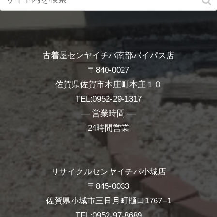
古着屋センヤイチバ南部バイパス店
〒840-0027
佐賀県佐賀市本庄町本庄１０
TEL:0952-29-1317
― 営業時間 ―
24時間営業
リサイクルセンヤイチバ小城店
〒845-0033
佐賀県小城市三日月町樋口1767−1
TEL:0952-97-8689