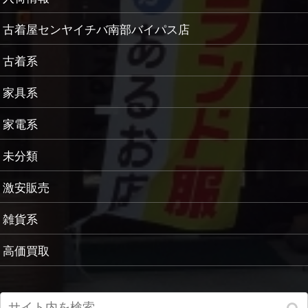
古着屋センヤイチバ南部バイパス店
古着系
家具系
家電系
未分類
激安販売
雑貨系
高価買取