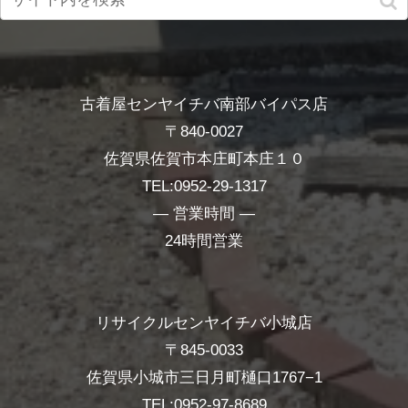
古着屋センヤイチバ南部バイパス店
〒840-0027
佐賀県佐賀市本庄町本庄１０
TEL:0952-29-1317
― 営業時間 ―
24時間営業
リサイクルセンヤイチバ小城店
〒845-0033
佐賀県小城市三日月町樋口1767−1
TEL:0952-97-8689