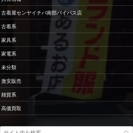
古着屋センヤイチバ南部バイパス店
古着系
家具系
家電系
未分類
激安販売
雑貨系
高価買取