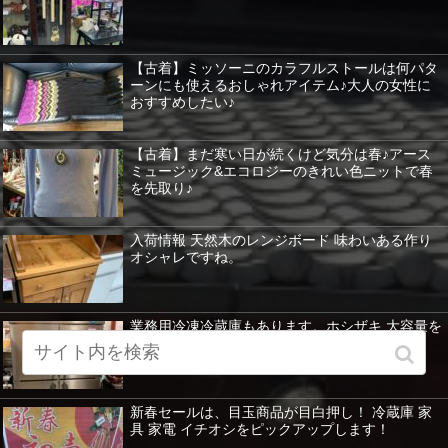
【古着】ミッソーニのカラフルストールは何パタ
ーンにも使えるおしゃれアイテム♪大人の女性に
おすすめしたい♪
【古着】まだ寒い日が続くけど気分は春♪アース
ミュージック&エコロジーのきれい色ニットで春
を先取り♪
入荷情報 天然木のレンジボード 味わいある作り
オシャレですね。
業務用冷凍冷蔵庫もあります。ホシザキ 大容量を
紹介 暖房器具など特価！
新春セールは、目玉商品が目白押し！ 冷蔵庫 家
具 家電 イチオシをピックアップします！