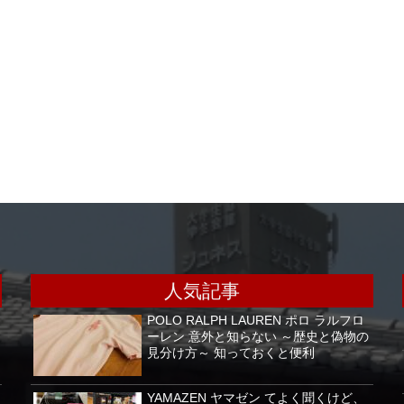
人気記事
POLO RALPH LAUREN ポロ ラルフロ
ーレン 意外と知らない ～歴史と偽物の
見分け方～ 知っておくと便利
YAMAZEN ヤマゼン てよく聞くけど、