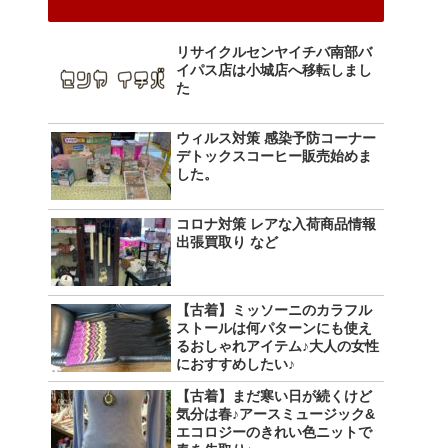
リサイクルセンヤイチバ南部バ
イパス店は小城店へ移転しまし
た
ウィルス対策 感染予防コーナー
デトックスコーヒー販売始めま
した。
コロナ対策 レアな入荷商品情報
出張買取り など
【古着】ミッソーニのカラフル
ストールは何パターンにも使え
るおしゃれアイテム♪大人の女性
におすすめしたい♪
【古着】まだ寒い日が続くけど
気分は春♪アースミュージック&
エコロジーのきれい色ニットで