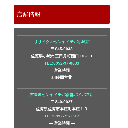
店舗情報
リサイクルセンヤイチバ小城店
〒845-0033
佐賀県小城市三日月町樋口1767−1
TEL:0952-97-8689
― 営業時間 ―
24時間営業
古着屋センヤイチバ南部バイパス店
〒840-0027
佐賀県佐賀市本庄町本庄１０
TEL:0952-29-1317
― 営業時間 ―