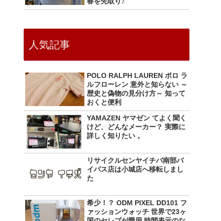
春を先取り♪
人気記事
POLO RALPH LAUREN ポロ ラ
ルフローレン 意外と知らない ～
歴史と偽物の見分け方～ 知って
おくと便利
YAMAZEN ヤマゼン てよく聞く
けど、どんなメーカー？ 実際に
詳しく知りたい 。
リサイクルセンヤイチバ南部バ
イパス店は小城店へ移転しまし
た
希少！？ ODM PIXEL DD101 フ
ァッションウォッチ 世界で23ヶ
国のセレブが愛用 時間表示のな